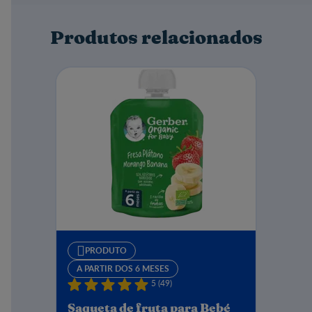
inventar,
Agora as saídas de casa ficaram mais faceis e
Produtos relacionados
práticas podem apostar,
Com este pacotinho de manga com a quantidade
certa para a hora de lanchar,
Adoramos e irei aqui recomendar,
Não só os pacotinhos de manga mas os boiões de
comida que também são de qualquer bebe encantar,
Obrigada nestle por mais uma vez nos ajudares
nesta tarefa que é o melhor e mais saudável aos
nossos bebe proporcionar.
Para mim esta marca está sempre em primeiro lugar
❤️
PRODUTO
A PARTIR DOS 6 MESES
5 (49)
Saqueta de fruta para Bebé