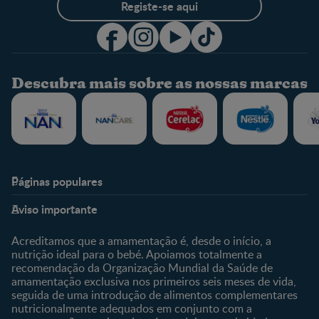
Registe-se aqui
Descubra mais sobre as nossas marcas
Páginas populares
Nestlé Baby & Me
Fale Connosco
Aviso importante
Sobre Nós
Contacte-nos
Sobre o Clube
Comprar
Acreditamos que a amamentação é, desde o início, a
nutrição ideal para o bebé. Apoiamos totalmente a
Clube Bebé Nestlé
Os nossos produtos
recomendação da Organização Mundial da Saúde de
Entrar/Registe-se
As nossas marcas
amamentação exclusiva nos primeiros seis meses de vida,
seguida de uma introdução de alimentos complementares
nutricionalmente adequados em conjunto com a