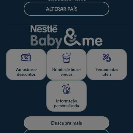
ALTERAR PAÍS
Amostras e
Brinde de boas-
Ferramentas
descontos
vindas
úteis
Informação
personalizada
Descubra mais