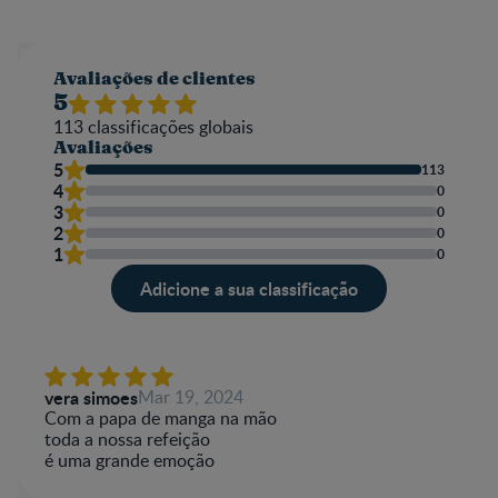
Avaliações de clientes
5
113
classificações globais
Avaliações
5
113
4
0
3
0
2
0
1
0
Adicione a sua classificação
vera simoes
Mar 19, 2024
Com a papa de manga na mão
toda a nossa refeição
é uma grande emoção