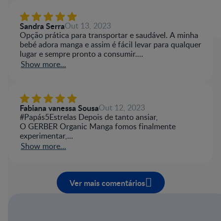
Sandra Serra
Out 13, 2023
Opção prática para transportar e saudável. A minha
bebé adora manga e assim é fácil levar para qualquer
lugar e sempre pronto a consumir.
Com a vantagem de ser 100% fruta e não ter
Show more...
açúcares adicionados.
Fabiana vanessa Sousa
Out 12, 2023
#Papás5Estrelas Depois de tanto ansiar,
O GERBER Organic Manga fomos finalmente
experimentar,
Deliciosa polpa de manga que o meu bebe agora
Show more...
tanto anseia em degustar,
O melhor de tudo é que é feito com fruta de origem
biológica, cultivada e selecionada para a cada bebe a
Ver mais comentários
melhor refeição ou lanche proporcionar,
Com o seu formato ergonômico o meu bebe sorri
enquanto sozinho consegue o seu pacotinho
segurar,
E no final ainda com ele umas brincadeiras se põe a