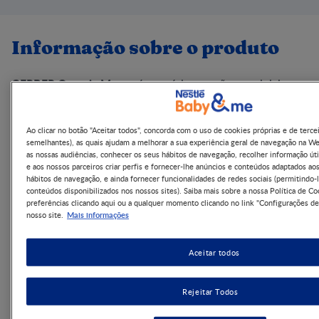
Informação sobre o produto
GERBER Organic Manga
é uma ótima opção para iniciar a
introdução da fruta na alimentação do bebé e o formato
pacotinho permite levá-la para todo o lado. A embalagem
foi especialmente concebida para estimular os bebés mais
Ao clicar no botão "Aceitar todos", concorda com o uso de cookies próprias e de terce
crescidos a aprenderem a comer fruta sozinhos
semelhantes), as quais ajudam a melhorar a sua experiência geral de navegação na W
fruta biológica de
diretamente da saqueta. Elaborado com
as nossas audiências, conhecer os seus hábitos de navegação, recolher informação úti
primeira qualidade
, cultivada e selecionada especialmente
e aos nossos parceiros criar perfis e fornecer-lhe anúncios e conteúdos adaptados ao
para a alimentação infantil e sem corantes nem
hábitos de navegação, e ainda fornecer funcionalidades de redes sociais (permitindo-l
conteúdos disponibilizados nos nossos sites). Saiba mais sobre a nossa Política de Co
conservantes*.
preferências clicando aqui ou a qualquer momento clicando no link "Configurações de
Mais informações
nosso site.
GERBER Organic Manga
A saqueta
é uma forma
equilibrada e prática de oferecer os benefícios da fruta ao
100%
seu bebé, a qualquer hora em qualquer lugar. Com
Aceitar todos
Fruta
sem adição de açúcares
e
, contendo os açúcares
pacotinho GERBER
naturalmente presentes. Em cada
Organic
está o equivalente a uma porção de fruta,
Rejeitar Todos
oferecendo uma textura extremamente suave e um sabor
delicioso para satisfazer os paladares mais exigentes!