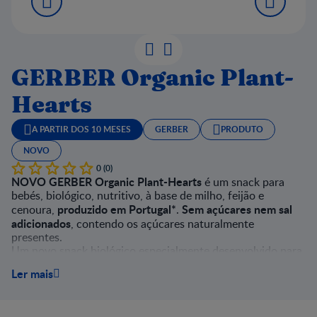
GERBER Organic Plant-
Hearts
A PARTIR DOS 10 MESES
GERBER
PRODUTO
NOVO
0 (0)
NOVO GERBER Organic Plant-Hearts
é um snack para
bebés, biológico, nutritivo, à base de milho, feijão e
produzido em Portugal*
Sem açúcares nem sal
cenoura,
.
adicionados
, contendo os açúcares naturalmente
presentes.
Um novo snack biológico especialmente desenvolvido para
os bebés mais crescidos aprenderem a comer sozinhos e a
Ler mais
explorarem a mastigação!
*Origem do milho UE e NÃO UE