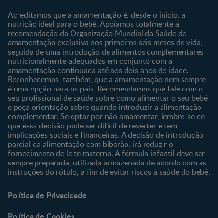
Sobre o Clube
Comprar
Acreditamos que a amamentação é, desde o início, a
nutrição ideal para o bebé. Apoiamos totalmente a
Clube Bebé Nestlé
Os nossos produtos
recomendação da Organização Mundial da Saúde de
Entrar/Registe-se
As nossas marcas
amamentação exclusiva nos primeiros seis meses de vida,
seguida de uma introdução de alimentos complementares
nutricionalmente adequados em conjunto com a
amamentação continuada até aos dois anos de idade.
Reconhecemos, também, que a amamentação nem sempre
é uma opção para os pais. Recomendamos que fale com o
seu profissional de saúde sobre como alimentar o seu bebé
e peça orientação sobre quando introduzir a alimentação
complementar. Se optar por não amamentar, lembre-se de
que essa decisão pode ser difícil de reverter e tem
implicações sociais e financeiras. A decisão de introdução
parcial da alimentação com biberão, irá reduzir o
fornecimento de leite materno. A fórmula infantil deve ser
sempre preparada, utilizada armazenada de acordo com as
instruções do rótulo, a fim de evitar riscos à saúde do bebé.
Política de Privacidade
Política de Cookies