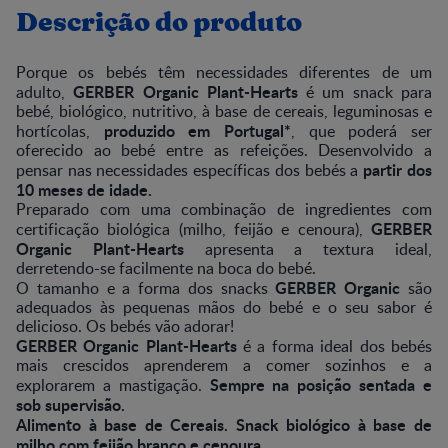
Descrição do produto
Porque os bebés têm necessidades diferentes de um
GERBER Organic Plant-Hearts
adulto,
é um snack para
bebé, biológico, nutritivo, à base de cereais, leguminosas e
produzido em Portugal*
hortícolas,
, que poderá ser
oferecido ao bebé entre as refeições. Desenvolvido a
partir dos
pensar nas necessidades específicas dos bebés a
10 meses de idade.
Preparado com uma combinação de ingredientes com
GERBER
certificação biológica (milho, feijão e cenoura),
Organic Plant-Hearts
apresenta a textura ideal,
derretendo-se facilmente na boca do bebé.
GERBER Organic
O tamanho e a forma dos snacks
são
adequados às pequenas mãos do bebé e o seu sabor é
delicioso. Os bebés vão adorar!
GERBER Organic Plant-Hearts
é a forma ideal dos bebés
mais crescidos aprenderem a comer sozinhos e a
Sempre na posição sentada e
explorarem a mastigação.
sob supervisão.
Alimento à base de Cereais. Snack biológico à base de
milho com feijão branco e cenoura.