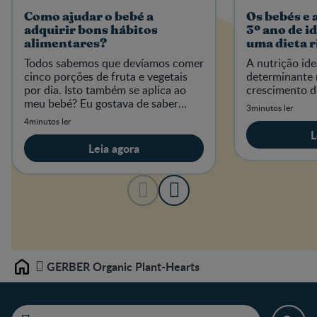
Como ajudar o bebé a
Os bebés e 
adquirir bons hábitos
3º ano de i
alimentares?
uma dieta r
micronutri
Todos sabemos que devíamos comer
A nutrição idea
cinco porções de fruta e vegetais
determinante 
por dia. Isto também se aplica ao
crescimento do
meu bebé? Eu gostava de saber
3minutos ler
como proporcionar bons hábitos
4minutos ler
alimentares ao meu bebé.
L
Leia agora
GERBER Organic Plant-Hearts
Home