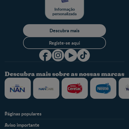
Informação
personalizada
Descubra mais
Registe-se aqui
Descubra mais sobre as nossas marcas
Páginas populares
Nestlé Baby & Me
Fale Connosco
Aviso importante
Sobre Nós
Contacte-nos