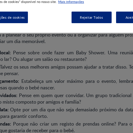
Mais informações
s de cookies" disponível no nosso site.
ções de cookies
Rejeitar Todos
Acei
 muito popular em vários países, está a ganhar cada vez 
á a planear o seu próprio evento ou a organizar para alguém pró
riar um dia memorável.
ocal:
Pense sobre onde fazer um Baby Shower. Uma reuniã
 lar? Ou alugar um salão ou restaurante?
Talvez os seus melhores amigos possam ajudar a tratar disso. T
e pensar.
rçamento:
Estabeleça um valor máximo para o evento, lembr
esas quando o bebé nascer.
nvidados:
Pense em quem quer convidar. Um grupo tradicional
 misto composto por amigos e família?
data:
Opte por um dia que não seja demasiado próximo da data
para garantir conforto.
endas:
Porque não criar um registo de prendas online? Para 
que gostaria de receber para o bebé.