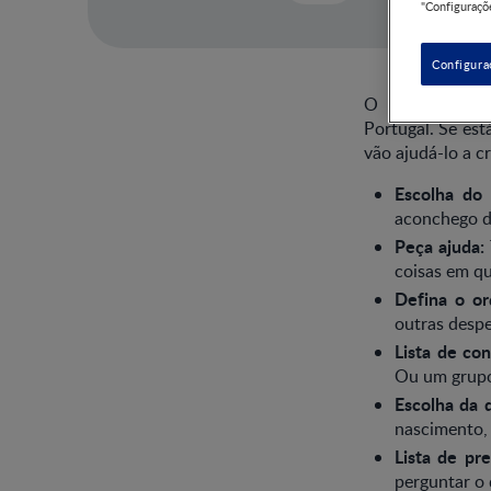
"Configuraçõe
Configura
O Baby Shower,
Portugal. Se est
vão ajudá-lo a c
Escolha do l
aconchego do
Peça ajuda:
coisas em qu
Defina o o
outras desp
Lista de co
Ou um grupo
Escolha da 
nascimento, 
Lista de pr
perguntar o 