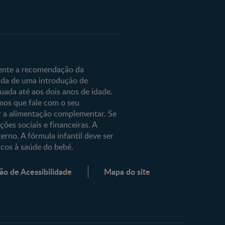
lé
e
mente a recomendação da
ida de uma introdução de
da até aos dois anos de idade.
os que fale com o seu
r a alimentação complementar. Se
ões sociais e financeiras. A
erno. A fórmula infantil deve ser
scos à saúde do bebé.
ão de Acessibilidade
Mapa do site