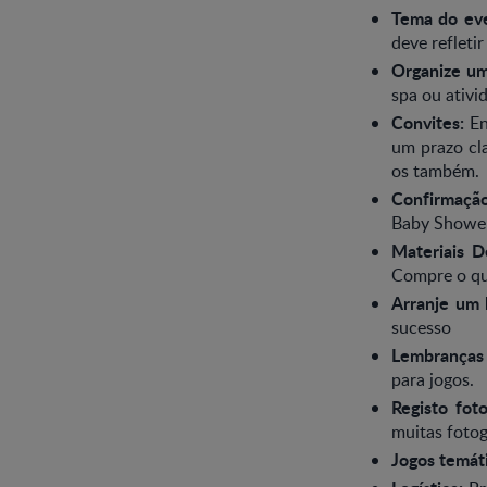
Tema do ev
deve refleti
Organize um
spa ou ativi
Convites:
En
um prazo cla
os também.
Confirmação
Baby Shower
Materiais D
Compre o qu
Arranje um 
sucesso
Lembranças
para jogos.
Registo fot
muitas fotog
Jogos temát