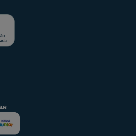
ção
zada
as