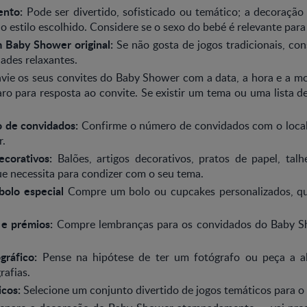
ento:
Pode ser divertido, sofisticado ou temático; a decoraçã
r o estilo escolhido. Considere se o sexo do bebé é relevante para
 Baby Shower original:
Se não gosta de jogos tradicionais, co
dades relaxantes.
vie os seus convites do Baby Shower com a data, a hora e a 
ro para resposta ao convite. Se existir um tema ou uma lista de
 de convidados:
Confirme o número de convidados com o loca
.
ecorativos:
Balões, artigos decorativos, pratos de papel, talh
e necessita para condizer com o seu tema.
bolo especial
Compre um bolo ou cupcakes personalizados, q
 e prémios:
Compre lembranças para os convidados do Baby S
ográfico:
Pense na hipótese de ter um fotógrafo ou peça a a
rafias.
icos:
Selecione um conjunto divertido de jogos temáticos para 