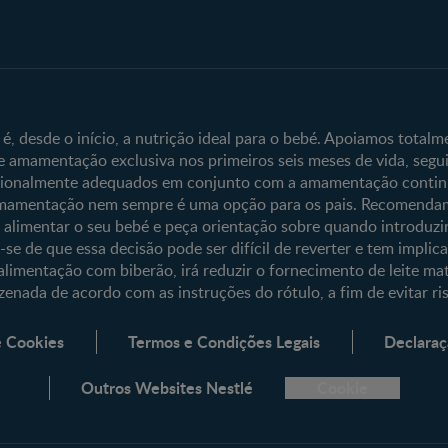
Fale Connosco
Sobre o Clube
Contacte-nos
Clube Bebé Nest
Entrar/Registe-s
, desde o início, a nutrição ideal para o bebé. Apoiamos total
 amamentação exclusiva nos primeiros seis meses de vida, segu
cionalmente adequados em conjunto com a amamentação continua
amentação nem sempre é uma opção para os pais. Recomendam
 alimentar o seu bebé e peça orientação sobre quando introduzi
e de que essa decisão pode ser difícil de reverter e tem implicaç
alimentação com biberão, irá reduzir o fornecimento de leite mat
enada de acordo com as instruções do rótulo, a fim de evitar ri
e Cookies
Termos e Condições Legais
Declaraç
Outros Websites Nestlé
Cookie