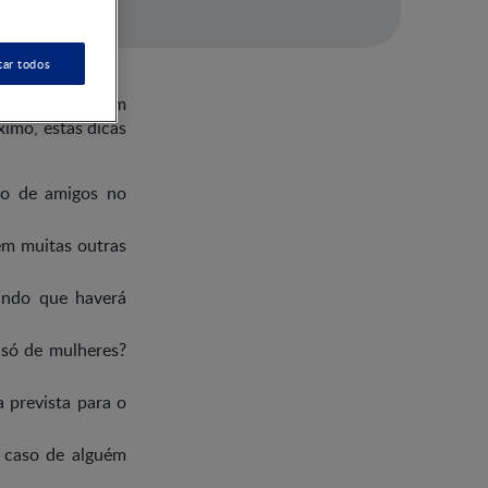
tar todos
mais adeptos em
ximo, estas dicas
o de amigos no
em muitas outras
ando que haverá
 só de mulheres?
 prevista para o
o caso de alguém