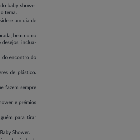
o do baby shower
 o tema.
nsidere um dia de
morada, bem como
 desejos, inclua-
l do encontro do
eres de plástico.
ue fazem sempre
hower e prémios
lguém para tirar
o Baby Shower.