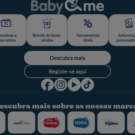
ostras e
Brinde de boas-
Ferramentas
Informa
escontos
vindas
úteis
personali
Descubra mais
Registe-se aqui
escubra mais sobre as nossas marc