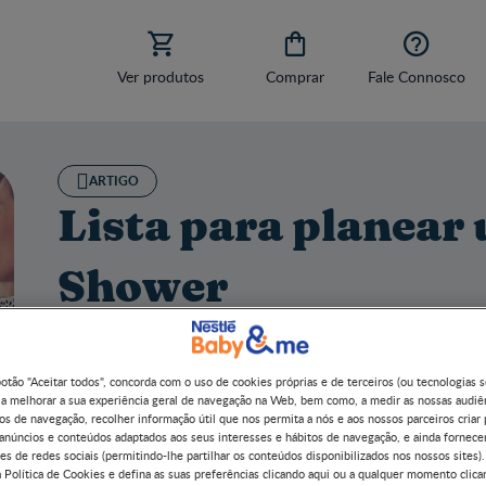



Ver produtos
Comprar
Fale Connosco
ARTIGO
Lista para planear
Shower
MAR 9, 2026
3MINUTOS
A
chegada de um bebé
é sempre um momento especial e
botão "Aceitar todos", concorda com o uso de cookies próprias e de terceiros (ou tecnologias 
Shower é uma excelente forma de reunir amigos e família 
 a melhorar a sua experiência geral de navegação na Web, bem como, a medir as nossas audiê
organizar o Baby Shower para si ou para alguém próximo, 
os de navegação, recolher informação útil que nos permita a nós e aos nossos parceiros criar 
para garantir que tudo corre na perfeição.
 anúncios e conteúdos adaptados aos seus interesses e hábitos de navegação, e ainda fornece
es de redes sociais (permitindo-lhe partilhar os conteúdos disponibilizados nos nossos sites).
 Política de Cookies e defina as suas preferências clicando aqui ou a qualquer momento clica