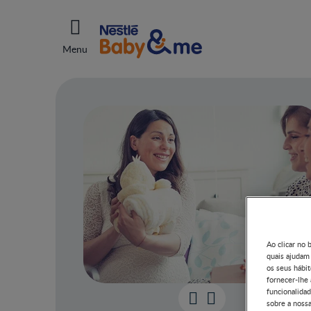
Menu
Ao clicar no 
quais ajudam
os seus hábit
fornecer-lhe
funcionalidad
sobre a nossa