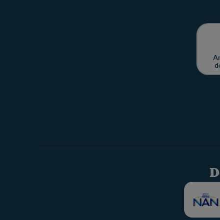
Am
d
D