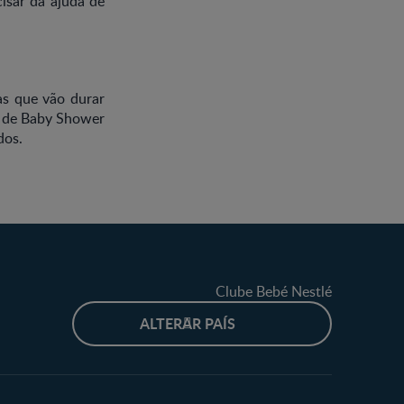
sar da ajuda de
as que vão durar
o de Baby Shower
dos.
Clube Bebé Nestlé
ALTERAR PAÍS