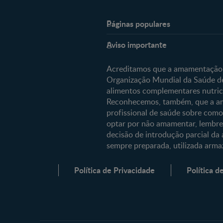
Páginas populares
Nestlé Baby & Me
Aviso importante
Sobre Nós
Acreditamos que a amamentação é
Organização Mundial da Saúde de
Comprar
alimentos complementares nutri
Os nossos produtos
Reconhecemos, também, que a am
profissional de saúde sobre como
As nossas marcas
optar por não amamentar, lembre-s
decisão de introdução parcial da 
sempre preparada, utilizada armaz
Política de Privacidade
Política d