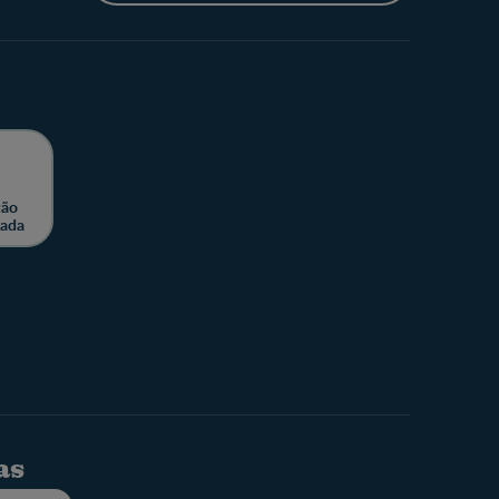
ção
zada
as