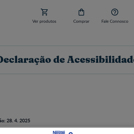



Ver produtos
Comprar
Fale Connosco
Declaração de Acessibilidad
ão: 28. 4. 2025
mprometida em garantir acessibilidade para todos. O nosso obje