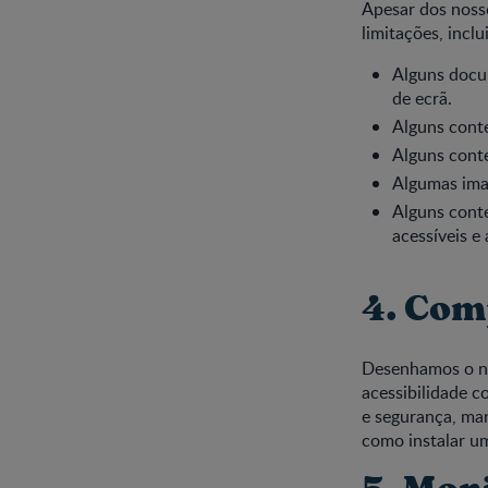
Apesar dos nosso
limitações, inclu
Alguns docu
de ecrã.
Alguns conte
Alguns conte
Algumas imag
Alguns conte
acessíveis e
4. Com
Desenhamos o no
acessibilidade 
e segurança, ma
como instalar um