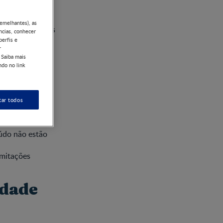
vantes e agindo
semelhantes), as
rsos compatíveis
ncias, conhecer
perfis e
r
 navegar neste
 Saiba mais
ndo no link
tar todos
e para Conteúdo
údo não estão
imitações
lidade