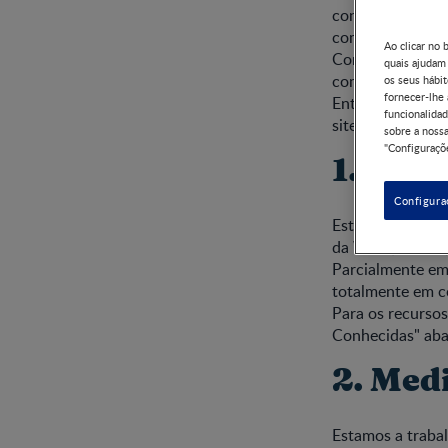
continuamente a 
com base no fee
Ao clicar no 
Consideramos a 
quais ajudam
com tecnologias
os seus hábit
fornecer-lhe
Entre em contato
funcionalidad
site.
sobre a nossa
"Configuraçõe
1. Est
Configura
Este site está p
da Web (WCAG) 
Parcialmente em
totalmente em c
Para os recursos
Conhecidas" aba
2. Med
Estamos a trabal