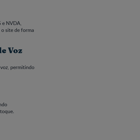
WS e NVDA,
 o site de forma
de Voz
 voz, permitindo
indo
 toque.