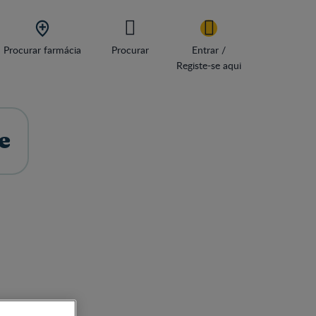

Procurar farmácia
Procurar
Entrar /
Registe-se aqui
e
tivo é melhorar