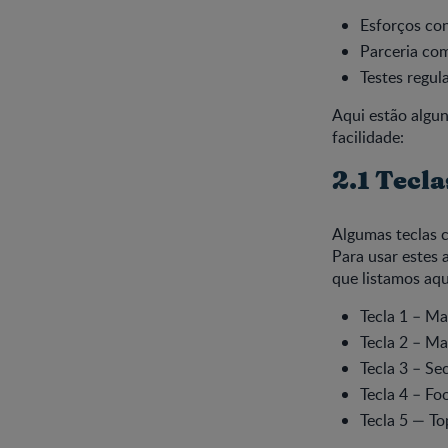
Esforços con
Parceria com
Testes regula
Aqui estão algu
facilidade:
2.1 Tecl
Algumas teclas 
Para usar estes 
que listamos aqu
Tecla 1 – Ma
Tecla 2 – Ma
Tecla 3 – Se
Tecla 4 – Fo
Tecla 5 — To