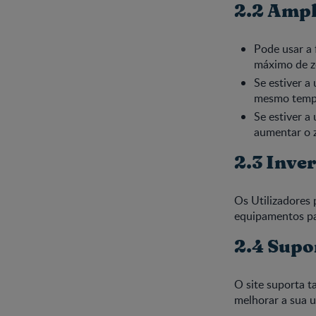
2.2 Ampl
Pode usar a 
máximo de z
Se estiver a
mesmo tempo
Se estiver 
aumentar o 
2.3 Inve
Os Utilizadores 
equipamentos par
2.4 Supo
O site suporta 
melhorar a sua u