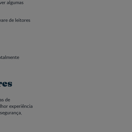
aver algumas
re de leitores
otalmente
res
as de
lhor experiência
 segurança,