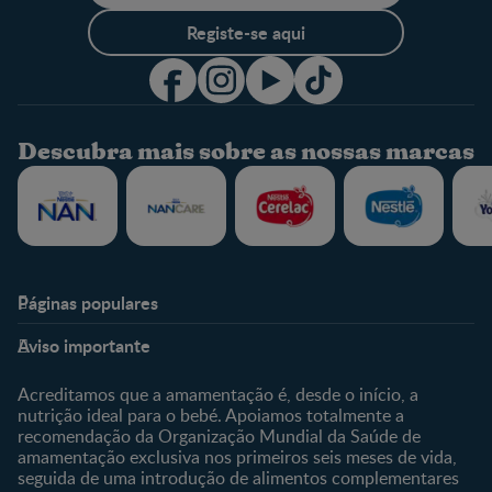
Registe-se aqui
Descubra mais sobre as nossas marcas
Páginas populares
Nestlé Baby & Me
Fale Connosco
Aviso importante
Sobre Nós
Contacte-nos
Sobre o Clube
Comprar
Acreditamos que a amamentação é, desde o início, a
nutrição ideal para o bebé. Apoiamos totalmente a
Clube Bebé Nestlé
Os nossos produtos
recomendação da Organização Mundial da Saúde de
Entrar/Registe-se
As nossas marcas
amamentação exclusiva nos primeiros seis meses de vida,
seguida de uma introdução de alimentos complementares