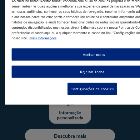
Ao clicar no botão "Aceitar todos", concorda com o uso de cookies próprias e de terce
Clube Bebé Nestlé
semelhantes), as quais ajudam a melhorar a sua experiência geral de navegação na W
as nossas audiências, conhecer os seus hábitos de navegação, recolher informação úti
ALTERAR PAÍS
e aos nossos parceiros criar perfis e fornecer-lhe anúncios e conteúdos adaptados ao
hábitos de navegação, e ainda fornecer funcionalidades de redes sociais (permitindo-l
conteúdos disponibilizados nos nossos sites). Saiba mais sobre a nossa Política de Co
preferências clicando aqui ou a qualquer momento clicando no link "Configurações de
Mais informações
nosso site.
Aceitar todos
Rejeitar Todos
Amostras e
Brinde de boas-
Ferramentas
descontos
vindas
úteis
Configurações de cookies
Informação
personalizada
Descubra mais