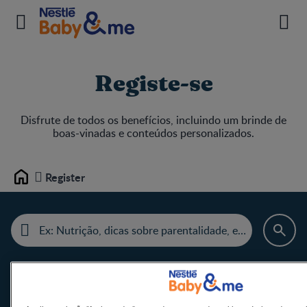
Registe-se
Disfrute de todos os benefícios, incluindo um brinde de
boas-vinadas e conteúdos personalizados.
Register
Home