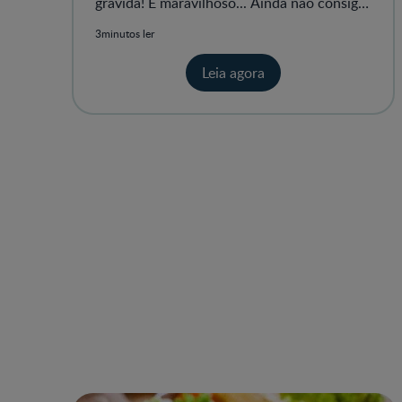
grávida! É maravilhoso... Ainda não consigo
acreditar.
3minutos ler
Leia agora