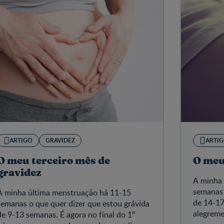
ARTIGO
GRAVIDEZ
ARTI
O meu terceiro mês de
O meu
gravidez
A minha 
semanas 
A minha última menstruação há 11-15
de 14-17
semanas o que quer dizer que estou grávida
alegreme
de 9-13 semanas. É agora no final do 1º