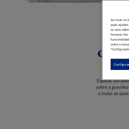
Ao clicar no 
quais ajudam
os seus hábit
fornecer-lhe
funcionalidad
sobre a nossa
"Configuraçõe
Gravid
Configura
Esperar um beb
sobre a gravide
a todas as que