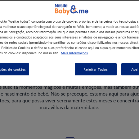
Gravidez
botão "Aceitar todos", concorda com o uso de cookies próprias e de terceiros (ou tecnologias 
 a melhorar a sua experiência geral de navegação na Web, bem como, a medir as nossas audiê
os de navegação, recolher informação útil que nos permita a nós e aos nossos parceiros criar 
 anúncios e conteúdos adaptados aos seus interesses e hábitos de navegação, e ainda fornece
es de redes sociais (permitindo-lhe partilhar os conteúdos disponibilizados nos nossos sites).
 Política de Cookies e defina as suas preferências clicando aqui ou a qualquer momento clica
Mais informações
s de cookies" disponível no nosso site.
ez: artigos, receitas para g
e ferramentas úteis
ções de cookies
Rejeitar Todos
Acei
é suscita momentos mágicos e muitas emoções, mas também dúv
z e nascimento do bebé. Não se preocupe, estamos aqui para ajud
stões, para que possa viver serenamente estes meses e concentra
maravilhas da maternidade.