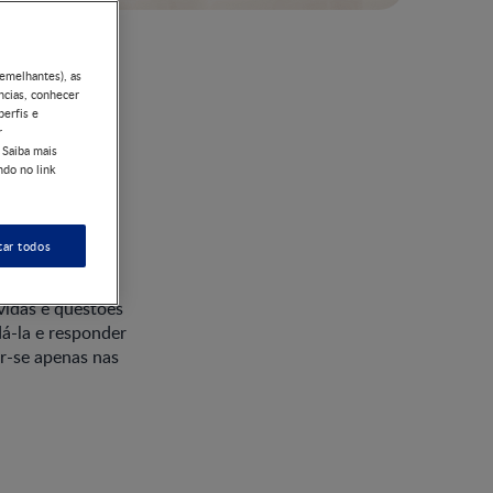
semelhantes), as
ncias, conhecer
perfis e
r
 Saiba mais
ndo no link
rávidas
tar todos
idas e questões
á-la e responder
r-se apenas nas