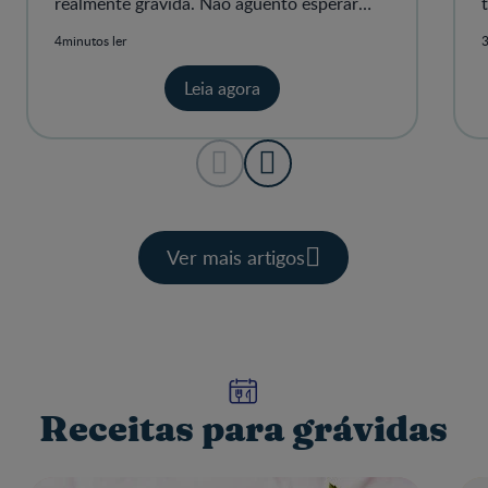
realmente grávida. Não aguento esperar
para contar a toda a gente!
4minutos ler
3
Leia agora
Ver mais artigos
Receitas para grávidas