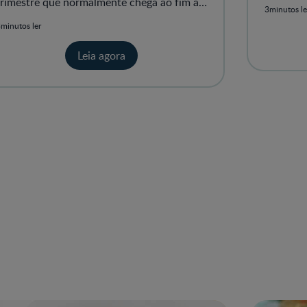
barriga.
trimestre que normalmente chega ao fim as
3minutos le
náuseas!
minutos ler
Leia agora