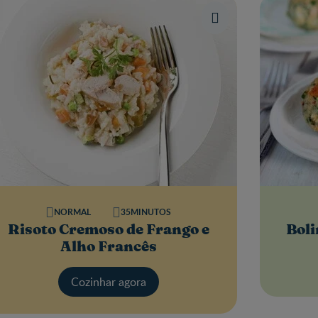
NORMAL
35MINUTOS
Risoto Cremoso de Frango e
Boli
Alho Francês
Cozinhar agora