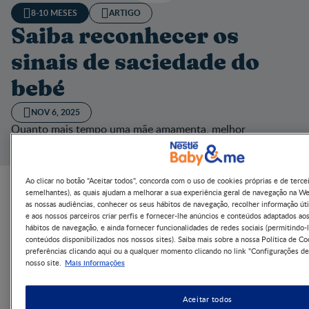
8-10 MESES
ARTIGO
Saiba reconhecer os
sinais de saciedade do
bebé
NOV 6, 2025
Quanto mais tempo uma mãe amamenta, melhor
reconhece os sinais de saciedade do seu bebé.
Ao clicar no botão "Aceitar todos", concorda com o uso de cookies próprias e de terce
semelhantes), as quais ajudam a melhorar a sua experiência geral de navegação na W
Sabia que?
as nossas audiências, conhecer os seus hábitos de navegação, recolher informação úti
e aos nossos parceiros criar perfis e fornecer-lhe anúncios e conteúdos adaptados ao
hábitos de navegação, e ainda fornecer funcionalidades de redes sociais (permitindo-l
Quanto mais tempo uma mãe amamenta, melhor
conteúdos disponibilizados nos nossos sites). Saiba mais sobre a nossa Política de Co
reconhece os sinais de saciedade do seu bebé. Este incluem
preferências clicando aqui ou a qualquer momento clicando no link "Configurações de
recusar a mama ou o biberão; começar a brincar,
Mais informações
nosso site.
parecendo facilmente distraível ou desinteressado da
mamada; começar a chorar pouco após o início da
mamada; diminuição do ritmo de sucção; entre outros.
Aceitar todos