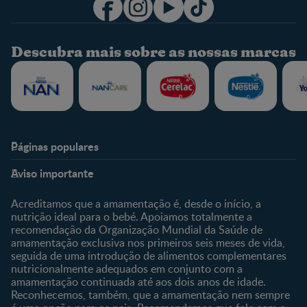
Descubra mais sobre as nossas marcas
Páginas populares
Nestlé Baby & Me
Fale Connosco
Aviso importante
Sobre Nós
Contacte-nos
Sobre o Clube
Comprar
Acreditamos que a amamentação é, desde o início, a
nutrição ideal para o bebé. Apoiamos totalmente a
Clube Bebé Nestlé
Os nossos produtos
recomendação da Organização Mundial da Saúde de
Entrar/Registe-se
As nossas marcas
amamentação exclusiva nos primeiros seis meses de vida,
seguida de uma introdução de alimentos complementares
nutricionalmente adequados em conjunto com a
amamentação continuada até aos dois anos de idade.
Reconhecemos, também, que a amamentação nem sempre