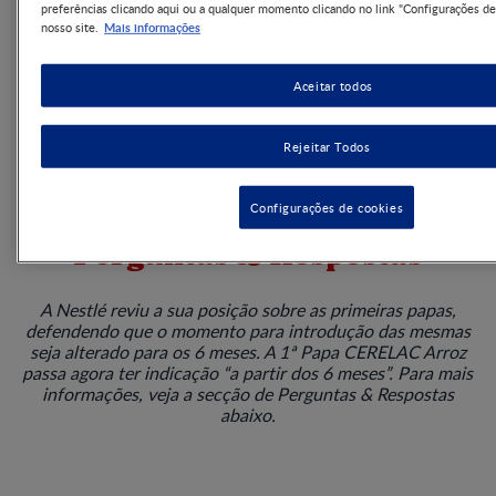
preferências clicando aqui ou a qualquer momento clicando no link "Configurações de
Mais informações
nosso site.
Aceitar todos
Tabela nutricional
Rejeitar Todos
Configurações de cookies
Perguntas & Respostas
A Nestlé reviu a sua posição sobre as primeiras papas,
defendendo que o momento para introdução das mesmas
seja alterado para os 6 meses. A 1ª Papa CERELAC Arroz
passa agora ter indicação “a partir dos 6 meses”. Para mais
informações, veja a secção de Perguntas & Respostas
abaixo.