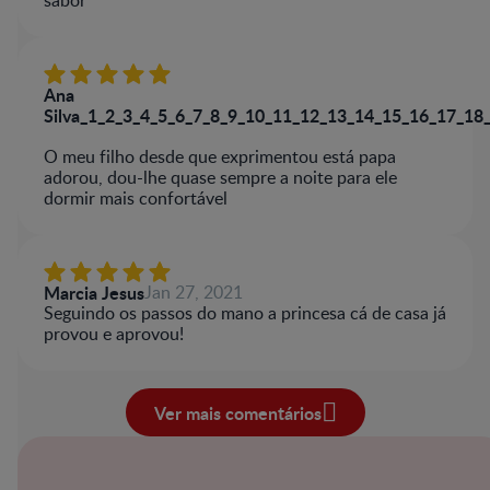
sabor
Ana
Silva_1_2_3_4_5_6_7_8_9_10_11_12_13_14_15_16_17_18
O meu filho desde que exprimentou está papa
adorou, dou-lhe quase sempre a noite para ele
dormir mais confortável
Marcia Jesus
Jan 27, 2021
Seguindo os passos do mano a princesa cá de casa já
provou e aprovou!
Ver mais comentários