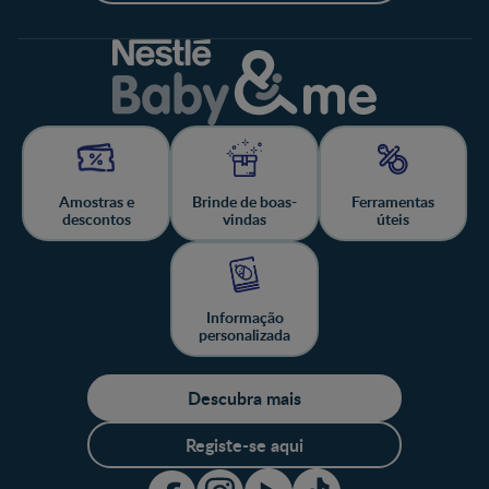
Amostras e
Brinde de boas-
Ferramentas
descontos
vindas
úteis
Informação
personalizada
Descubra mais
Registe-se aqui