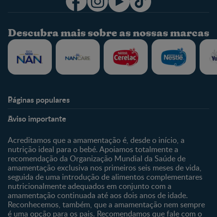
Descubra mais sobre as nossas marcas
Páginas populares
Nestlé Baby & Me
Fale Connosco
Aviso importante
Sobre Nós
Contacte-nos
Sobre o Clube
Comprar
Acreditamos que a amamentação é, desde o início, a
nutrição ideal para o bebé. Apoiamos totalmente a
Clube Bebé Nestlé
Os nossos produtos
recomendação da Organização Mundial da Saúde de
Entrar/Registe-se
As nossas marcas
amamentação exclusiva nos primeiros seis meses de vida,
seguida de uma introdução de alimentos complementares
nutricionalmente adequados em conjunto com a
amamentação continuada até aos dois anos de idade.
Reconhecemos, também, que a amamentação nem sempre
é uma opção para os pais. Recomendamos que fale com o