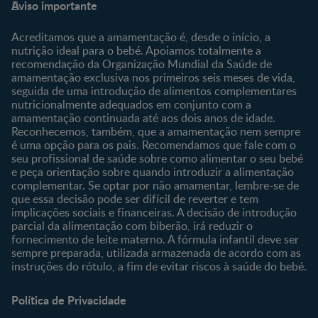
Aviso importante
Sobre Nós
Contacte-nos
Sobre o Clube
Comprar
Acreditamos que a amamentação é, desde o início, a
nutrição ideal para o bebé. Apoiamos totalmente a
Clube Bebé Nestlé
Os nossos produtos
recomendação da Organização Mundial da Saúde de
Entrar/Registe-se
As nossas marcas
amamentação exclusiva nos primeiros seis meses de vida,
seguida de uma introdução de alimentos complementares
nutricionalmente adequados em conjunto com a
amamentação continuada até aos dois anos de idade.
Reconhecemos, também, que a amamentação nem sempre
é uma opção para os pais. Recomendamos que fale com o
seu profissional de saúde sobre como alimentar o seu bebé
e peça orientação sobre quando introduzir a alimentação
complementar. Se optar por não amamentar, lembre-se de
que essa decisão pode ser difícil de reverter e tem
implicações sociais e financeiras. A decisão de introdução
parcial da alimentação com biberão, irá reduzir o
fornecimento de leite materno. A fórmula infantil deve ser
sempre preparada, utilizada armazenada de acordo com as
instruções do rótulo, a fim de evitar riscos à saúde do bebé.
Política de Privacidade