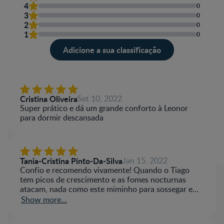
4
0
3
0
2
0
1
0
Adicione a sua classificação
Cristina Oliveira
Set 10, 2022
Super prático e dá um grande conforto à Leonor
para dormir descansada
Tania-Cristina Pinto-Da-Silva
Jan 15, 2022
Confio e recomendo vivamente! Quando o Tiago
tem picos de crescimento e as fomes nocturnas
atacam, nada como este miminho para sossegar e
aconchegar. Obrigada Nestlé!
Show more...