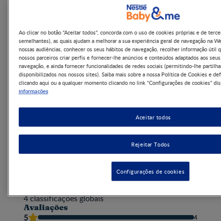
Ao clicar no botão "Aceitar todos", concorda com o uso de cookies próprias e de terce
Benefícios
semelhantes), as quais ajudam a melhorar a sua experiência geral de navegação na W
nossas audiências, conhecer os seus hábitos de navegação, recolher informação útil 
nossos parceiros criar perfis e fornecer-lhe anúncios e conteúdos adaptados aos seus
navegação, e ainda fornecer funcionalidades de redes sociais (permitindo-lhe partilh
disponibilizados nos nossos sites). Saiba mais sobre a nossa Política de Cookies e def
clicando aqui ou a qualquer momento clicando no link "Configurações de cookies" dis
informações
Ingredientes e Informação Nutricional
Aceitar todos
Rejeitar Todos
Configurações de cookies
Avaliações de clientes
5
4
classificações globais
Avaliações
5
4