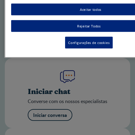
Contacte-nos
Aceitar todos
Conselhos de especialistas
Das 08:30 às 20:30 (segunda a sábado – exceto
feriados)
Rejeitar Todos
800 201 937 (gratuito)
Configurações de cookies
Ligue 800 201 937 (gratuito)
Iniciar chat
Converse com os nossos especialistas
Iniciar conversa