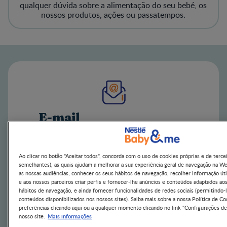
qualquer dúvida sobre a alimentação do seu bebé, os
nossos produtos, ações ou passatempos.
E-mail
Receba conselhos dos nossos especialistas
Envie-nos um e-mail
Ao clicar no botão "Aceitar todos", concorda com o uso de cookies próprias e de terce
semelhantes), as quais ajudam a melhorar a sua experiência geral de navegação na W
as nossas audiências, conhecer os seus hábitos de navegação, recolher informação úti
e aos nossos parceiros criar perfis e fornecer-lhe anúncios e conteúdos adaptados ao
hábitos de navegação, e ainda fornecer funcionalidades de redes sociais (permitindo-l
conteúdos disponibilizados nos nossos sites). Saiba mais sobre a nossa Política de Co
preferências clicando aqui ou a qualquer momento clicando no link "Configurações de
Mais informações
nosso site.