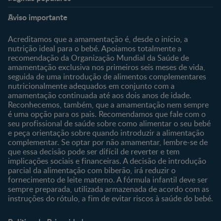
Nestlé Baby & Me
Fale Connosco
Aviso importante
Sobre Nós
Contacte-nos
Sobre o Clube
Comprar
Acreditamos que a amamentação é, desde o início, a
nutrição ideal para o bebé. Apoiamos totalmente a
Clube Bebé Nestlé
Os nossos produtos
recomendação da Organização Mundial da Saúde de
Entrar/Registe-se
As nossas marcas
amamentação exclusiva nos primeiros seis meses de vida,
seguida de uma introdução de alimentos complementares
nutricionalmente adequados em conjunto com a
amamentação continuada até aos dois anos de idade.
Reconhecemos, também, que a amamentação nem sempre
é uma opção para os pais. Recomendamos que fale com o
seu profissional de saúde sobre como alimentar o seu bebé
e peça orientação sobre quando introduzir a alimentação
complementar. Se optar por não amamentar, lembre-se de
que essa decisão pode ser difícil de reverter e tem
implicações sociais e financeiras. A decisão de introdução
parcial da alimentação com biberão, irá reduzir o
fornecimento de leite materno. A fórmula infantil deve ser
sempre preparada, utilizada armazenada de acordo com as
instruções do rótulo, a fim de evitar riscos à saúde do bebé.