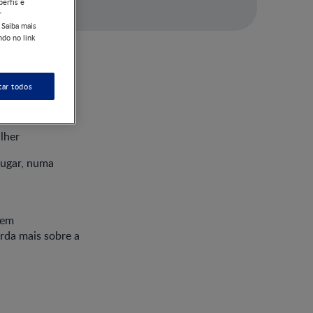
perfis e
r
 Saiba mais
ndo no link
as e
tar todos
lher
 lugar, numa
 em
rda mais sobre a