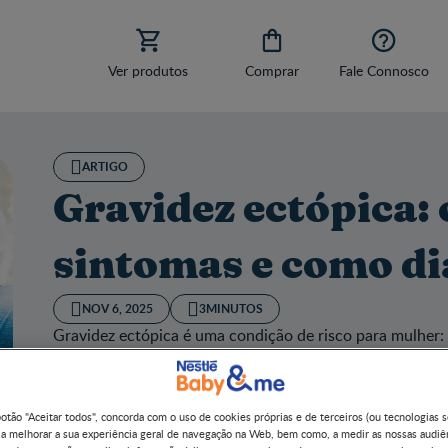



Ver produtos
Comprar
Fale Connosco
ARTIGO
Gravidez ectópica: 
sintomas e como di
NOV 6, 2025
3MINUTOS
Gravidez ectópica é uma condição de risco para mulher:
botão "Aceitar todos", concorda com o uso de cookies próprias e de terceiros (ou tecnologias 
 a melhorar a sua experiência geral de navegação na Web, bem como, a medir as nossas audiê