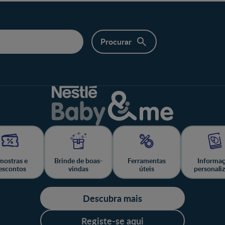
ostras e
Brinde de boas-
Ferramentas
Informa
escontos
vindas
úteis
personali
Descubra mais
Registe-se aqui