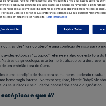
os de navegação, recolher informação útil que nos permita a nós e aos nossos parceiros criar 
 anúncios e conteúdos adaptados aos seus interesses e hábitos de navegação, e ainda fornece
es de redes sociais (permitindo-lhe partilhar os conteúdos disponibilizados nos nossos sites).
 Política de Cookies e defina as suas preferências clicando aqui ou a qualquer momento clica
Mais informações
s de cookies" disponível no nosso site.
z ectópica: o que é, sintom
ções de cookies
Rejeitar Todos
Acei
iagnosticar
a ou gravidez “fora do útero” é uma condição de risco para a mu
e gravidez ectópica? "Ectópico" refere-se a algo que está fora do
 Na área da ginecologia, este termo é utilizado para descrever o
 de um embrião fora do útero.
ica é uma condição de risco para as mulheres, podendo resultar
mo hemorragia interna. No texto seguinte, Nestlé Baby&Me abo
a, os seus riscos e os cuidados necessários após o diagnóstico.
ectópica: o que é?