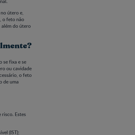
nal.
no útero e,
, o feto não
s além do útero
almente?
 se fixa e se
ero ou cavidade
essário, o feto
io de uma
 risco. Estes
el (IST);