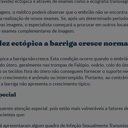
ravidez ectópica é através de exames como a ecografia transvagi
agens, o médico poderá observar que o embrião não se encontra 
á a realização de novos exames. Se, após um determinado período
as imagens, o especialista começará a procurar em outros locai
os exames complementares de imagem.
dez ectópica a barriga cresce norm
pica a barriga não cresce. Esta condição ocorre quando o embrião
do útero, geralmente nas trompas de Falópio, ovário, colo do út
 os tecidos fora do útero não conseguem fornecer o suporte nec
 o crescimento é anômalo ou interrompido. Portanto, ao contrár
 a barriga não apresenta o crescimento típico.
pecial
uerem atenção especial, pois estão mais vulneráveis a fatores de
cientes que:
á apresentaram algum quadro de Infeção Sexualmente Transmissív