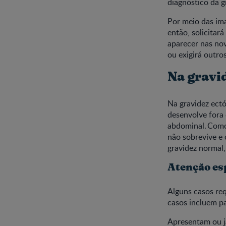
diagnóstico da g
Por meio das im
então, solicitar
aparecer nas nov
ou exigirá outr
Na gravi
Na gravidez ectó
desenvolve fora 
abdominal. Como
não sobrevive e
gravidez normal,
Atenção es
Alguns casos req
casos incluem pa
Apresentam ou j