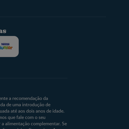
as
lé
e
mente a recomendação da
ida de uma introdução de
da até aos dois anos de idade.
os que fale com o seu
r a alimentação complementar. Se