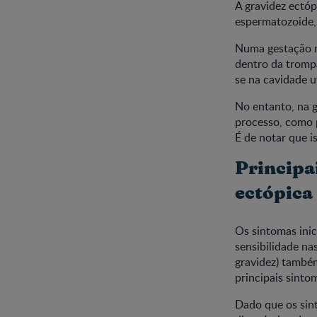
A gravidez ectóp
espermatozoide, 
Numa gestação no
dentro da trompa
se na cavidade u
No entanto, na g
processo, como 
É de notar que 
Principa
ectópica
Os sintomas inic
sensibilidade n
gravidez) també
principais sinto
Dado que os sin