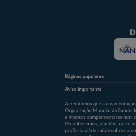
D
Páginas populares
Nestlé Baby & Me
Aviso importante
Sobre Nós
Acreditamos que a amamentação é
Organização Mundial da Saúde de
Comprar
alimentos complementares nutri
Os nossos produtos
Reconhecemos, também, que a am
profissional de saúde sobre como
As nossas marcas