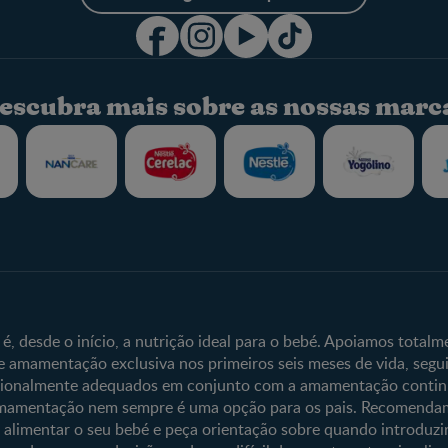
escubra mais sobre as nossas marc
Fale Connosco
Sobre o Clube
Contacte-nos
Clube Bebé Nest
Entrar/Registe-s
, desde o início, a nutrição ideal para o bebé. Apoiamos total
 amamentação exclusiva nos primeiros seis meses de vida, segu
cionalmente adequados em conjunto com a amamentação continua
amentação nem sempre é uma opção para os pais. Recomendam
 alimentar o seu bebé e peça orientação sobre quando introduzi