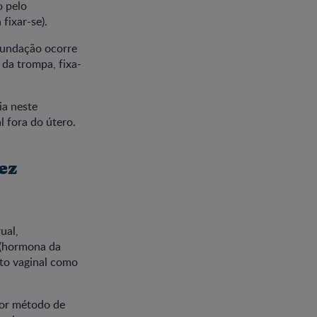
o pelo
fixar-se).
ecundação ocorre
da trompa, fixa-
ia neste
 fora do útero.
ez
ual,
 (hormona da
to vaginal como
hor método de