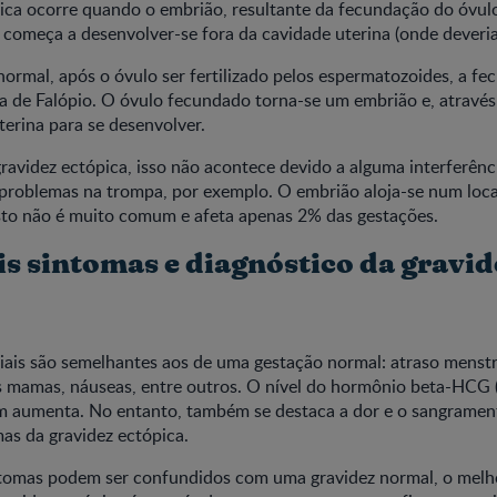
ica ocorre quando o embrião, resultante da fecundação do óvul
começa a desenvolver-se fora da cavidade uterina (onde deveria 
rmal, após o óvulo ser fertilizado pelos espermatozoides, a f
 de Falópio. O óvulo fecundado torna-se um embrião e, através 
terina para se desenvolver.
ravidez ectópica, isso não acontece devido a alguma interferênc
problemas na trompa, por exemplo. O embrião aloja-se num local
isto não é muito comum e afeta apenas 2% das gestações.
is sintomas e diagnóstico da gravid
iais são semelhantes aos de uma gestação normal: atraso menstr
as mamas, náuseas, entre outros. O nível do hormônio beta-HCG
m aumenta. No entanto, também se destaca a dor e o sangramen
mas da gravidez ectópica.
tomas podem ser confundidos com uma gravidez normal, o mel