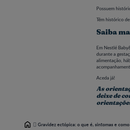
Possuem históri
Têm histórico de
Saiba ma
Em Nestlé Baby&
durante a gestaç
alimentação, háb
acompanhamento 
Aceda já!
As orienta
deixe de co
orientaçõe
Gravidez ectópica: o que é, sintomas e como
Home