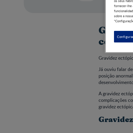
os seus hábit
fornecer-lhe
funcionalidad
sobre a nossa
"Configuraçõe
Gravide
Configura
como d
Gravidez ectópic
Já ouviu falar d
posição anormal.
desenvolvimento
A gravidez ectóp
complicações co
gravidez ectópic
Gravidez 