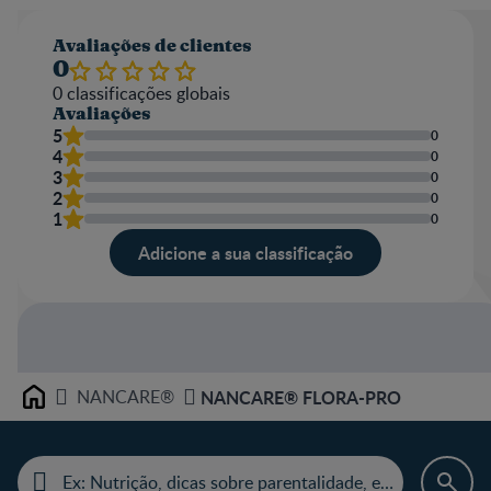
Avaliações de clientes
0
0
classificações globais
Avaliações
5
0
4
0
3
0
2
0
1
0
Adicione a sua classificação
NANCARE®
NANCARE® FLORA-PRO
Home