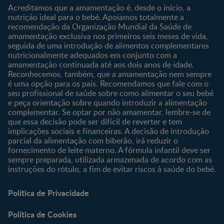
Sobre o Clube
Comprar
Acreditamos que a amamentação é, desde o início, a
nutrição ideal para o bebé. Apoiamos totalmente a
Clube Bebé Nestlé
Os nossos produtos
recomendação da Organização Mundial da Saúde de
Entrar/Registe-se
As nossas marcas
amamentação exclusiva nos primeiros seis meses de vida,
seguida de uma introdução de alimentos complementares
nutricionalmente adequados em conjunto com a
amamentação continuada até aos dois anos de idade.
Reconhecemos, também, que a amamentação nem sempre
é uma opção para os pais. Recomendamos que fale com o
seu profissional de saúde sobre como alimentar o seu bebé
e peça orientação sobre quando introduzir a alimentação
complementar. Se optar por não amamentar, lembre-se de
que essa decisão pode ser difícil de reverter e tem
implicações sociais e financeiras. A decisão de introdução
parcial da alimentação com biberão, irá reduzir o
fornecimento de leite materno. A fórmula infantil deve ser
sempre preparada, utilizada armazenada de acordo com as
instruções do rótulo, a fim de evitar riscos à saúde do bebé.
Política de Privacidade
Política de Cookies