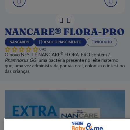
NANCARE® FLORA-PRO
NANCARE®
DESDE O NASCIMENTO
PRODUTO
0 (0)
®
O novo NESTLÉ NANCARE
FLORA-PRO contém
L.
Rhamnosus GG
, uma bactéria presente no leite materno
que, uma vez administrada por via oral, coloniza o intestino
das crianças