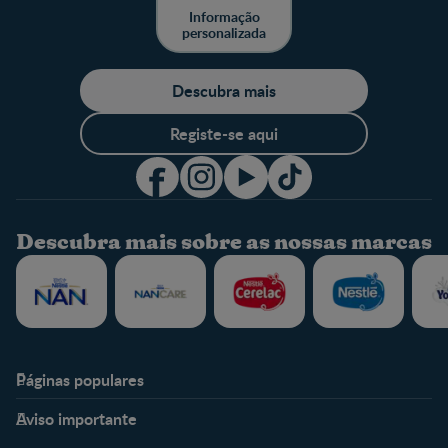
Informação
personalizada
Descubra mais
Registe-se aqui
Descubra mais sobre as nossas marcas
Páginas populares
Nestlé Baby & Me
Fale Connosco
Aviso importante
Sobre Nós
Contacte-nos