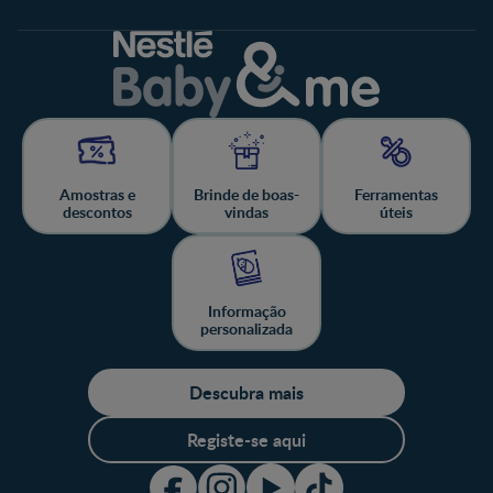
Amostras e
Brinde de boas-
Ferramentas
descontos
vindas
úteis
Informação
personalizada
Descubra mais
Registe-se aqui