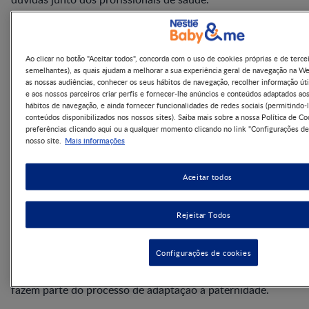
O que o pai sente durante a
Ao clicar no botão "Aceitar todos", concorda com o uso de cookies próprias e de terce
gravidez?
semelhantes), as quais ajudam a melhorar a sua experiência geral de navegação na W
as nossas audiências, conhecer os seus hábitos de navegação, recolher informação úti
e aos nossos parceiros criar perfis e fornecer-lhe anúncios e conteúdos adaptados ao
o que o pai sente
hábitos de navegação, e ainda fornecer funcionalidades de redes sociais (permitindo-l
Muitas vezes fala-se pouco sobre
conteúdos disponibilizados nos nossos sites). Saiba mais sobre a nossa Política de Co
durante a
gravidez
, mas esta fase também é vivida com
preferências clicando aqui ou a qualquer momento clicando no link "Configurações de
intensidade emocional pelo futuro pai. É comum surgirem
Mais informações
nosso site.
sentimentos como alegria, entusiasmo, ansiedade, medo e
até insegurança perante as novas responsabilidades.
Alguns pais podem também sentir ansiedade em relação às
Aceitar todos
novas responsabilidades, mudanças financeiras ou receio
de não saber cuidar do bebé. Falar sobre estas emoções e
procurar apoio quando necessário pode ajudar a viver esta
Rejeitar Todos
fase com maior tranquilidade.
Alguns pais sentem-se profundamente ligados ao bebé
Configurações de cookies
desde cedo, enquanto outros precisam de mais tempo para
assimilar a mudança. Todas estas emoções são normais e
fazem parte do processo de adaptação à paternidade.