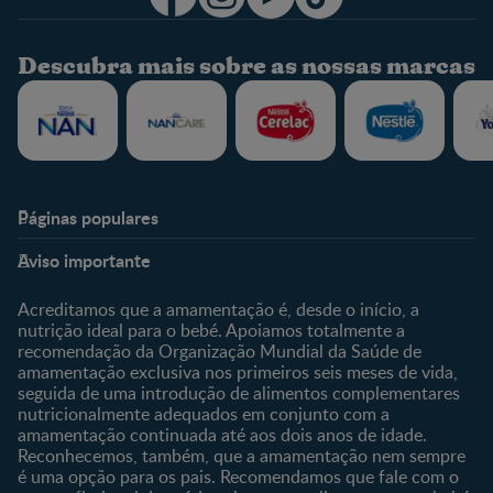
Descubra mais sobre as nossas marcas
Páginas populares
Nestlé Baby & Me
Fale Connosco
Aviso importante
Sobre Nós
Contacte-nos
Sobre o Clube
Comprar
Acreditamos que a amamentação é, desde o início, a
nutrição ideal para o bebé. Apoiamos totalmente a
Clube Bebé Nestlé
Os nossos produtos
recomendação da Organização Mundial da Saúde de
Entrar/Registe-se
As nossas marcas
amamentação exclusiva nos primeiros seis meses de vida,
seguida de uma introdução de alimentos complementares
nutricionalmente adequados em conjunto com a
amamentação continuada até aos dois anos de idade.
Reconhecemos, também, que a amamentação nem sempre
é uma opção para os pais. Recomendamos que fale com o