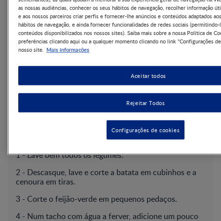
as nossas audiências, conhecer os seus hábitos de navegação, recolher informação úti
½ Cenoura
e aos nossos parceiros criar perfis e fornecer-lhe anúncios e conteúdos adaptados ao
1 Pitada de Sal
hábitos de navegação, e ainda fornecer funcionalidades de redes sociais (permitindo-l
30g Lombo de Vitela
conteúdos disponibilizados nos nossos sites). Saiba mais sobre a nossa Política de Co
preferências clicando aqui ou a qualquer momento clicando no link "Configurações de
1 Colher de chá de Azeite
Mais informações
nosso site.
Aceitar todos
Passo a passo
Rejeitar Todos
Configurações de cookies
Modo de Preparação
1 -­ Lave bem todos os legumes.
2 -­ Descasque, lave e corte a batata em cubinhos e a
cenoura em tiras.
3 -­ Corte o feijão-­verde em pequenos pedaços.
4 -­ Num tacho com água a ferver, adicione um pouco