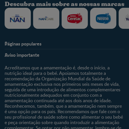
Descubra mais sobre as nossas marcas
Páginas populares
Nestlé Baby & Me
Fale Connosco
Aviso importante
Sobre Nós
Contacte-nos
Sobre o Clube
Comprar
Acreditamos que a amamentação é, desde o início, a
nutrição ideal para o bebé. Apoiamos totalmente a
Clube Bebé Nestlé
Os nossos produtos
recomendação da Organização Mundial da Saúde de
Entrar/Registe-se
As nossas marcas
amamentação exclusiva nos primeiros seis meses de vida,
seguida de uma introdução de alimentos complementares
nutricionalmente adequados em conjunto com a
amamentação continuada até aos dois anos de idade.
Reconhecemos, também, que a amamentação nem sempre
é uma opção para os pais. Recomendamos que fale com o
seu profissional de saúde sobre como alimentar o seu bebé
e peça orientação sobre quando introduzir a alimentação
complementar. Se optar por não amamentar, lembre-se de