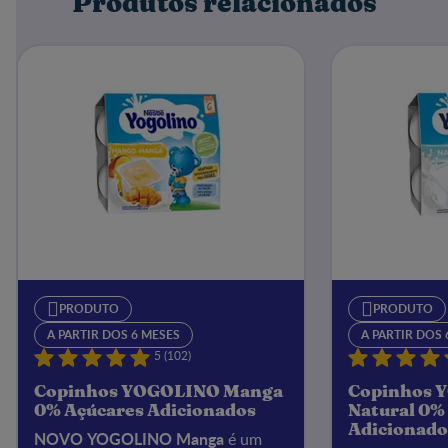
Produtos relacionados
PRODUTO
PRODUTO
A PARTIR DOS 6 MESES
A PARTIR DOS 
5 (102)
Copinhos YOGOLINO Manga
Copinhos 
0% Açúcares Adicionados
Natural 0%
Adicionado
NOVO YOGOLINO Manga
é um