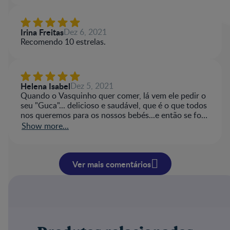
fico a vê-la se lambuzar toda... E nunca quer só um,
normalmente come sempre dois!
Não fico surpreendida porque a mamã também
Irina Freitas
Dez 6, 2021
gosta.
Recomendo 10 estrelas.
Helena Isabel
Dez 5, 2021
Quando o Vasquinho quer comer, lá vem ele pedir o
seu "Guca"... delicioso e saudável, que é o que todos
nos queremos para os nossos bebés...e então se for
o de bolacha até a mamã adora...
Show more...
Para além de não necessitar estar no frio, o que
acho super prático!
Ver mais comentários