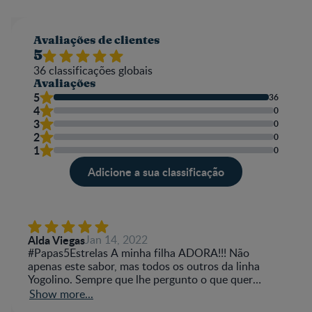
Avaliações de clientes
5
36
classificações globais
Avaliações
5
36
4
0
3
0
2
0
1
0
Adicione a sua classificação
Alda Viegas
Jan 14, 2022
#Papas5Estrelas A minha filha ADORA!!! Não
apenas este sabor, mas todos os outros da linha
Yogolino. Sempre que lhe pergunto o que quer
comer, ela abre o maior sorriso e diz super eufórica
Show more...
"GUGU!!!" Depois só temos de escolher o sabor e