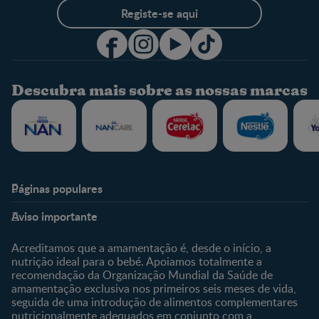
Registe-se aqui
Descubra mais sobre as nossas marcas
Páginas populares
Nestlé Baby & Me
Fale Connosco
Aviso importante
Sobre Nós
Contacte-nos
Sobre o Clube
Comprar
Acreditamos que a amamentação é, desde o início, a
nutrição ideal para o bebé. Apoiamos totalmente a
Clube Bebé Nestlé
Os nossos produtos
recomendação da Organização Mundial da Saúde de
Entrar/Registe-se
As nossas marcas
amamentação exclusiva nos primeiros seis meses de vida,
seguida de uma introdução de alimentos complementares
nutricionalmente adequados em conjunto com a