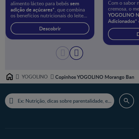
Com o sabor n
sem
alimento lácteo para bebés
cremosa, o me
adição de açúcares*
, que combina
YOGOLINO Na
os benefícios nutricionais do leite
Adicionados*
com o delicioso sabor da manga no
introduzir os 
mesmo copinho, adequado para a
Descobrir
alimentação do
6
alimentação de bebés a partir dos
D
meses.
meses.
YOGOLINO
Copinhos YOGOLINO Morango Banana
Home