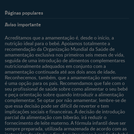
Páginas populares
Nestlé Baby & Me
Fale Connosco
Aviso importante
Sobre Nós
Contacte-nos
Sobre o Clube
Comprar
Acreditamos que a amamentação é, desde o início, a
nutrição ideal para o bebé. Apoiamos totalmente a
Clube Bebé Nestlé
Os nossos produtos
recomendação da Organização Mundial da Saúde de
Entrar/Registe-se
As nossas marcas
amamentação exclusiva nos primeiros seis meses de vida,
seguida de uma introdução de alimentos complementares
nutricionalmente adequados em conjunto com a
amamentação continuada até aos dois anos de idade.
Reconhecemos, também, que a amamentação nem sempre
é uma opção para os pais. Recomendamos que fale com o
seu profissional de saúde sobre como alimentar o seu bebé
e peça orientação sobre quando introduzir a alimentação
complementar. Se optar por não amamentar, lembre-se de
que essa decisão pode ser difícil de reverter e tem
implicações sociais e financeiras. A decisão de introdução
parcial da alimentação com biberão, irá reduzir o
fornecimento de leite materno. A fórmula infantil deve ser
sempre preparada, utilizada armazenada de acordo com as