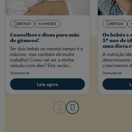
ARTIGO
0-4 MESES
ARTIGO
Conselhos e dicas para mãe
Os bebés e 
de gémeos!
3º ano de i
uma dieta r
Ter dois bebés ao mesmo tempo é o
micronutri
máximo, mas também dá muito
A nutrição idea
trabalho! Como vai ser a minha
determinante 
relação com eles? Eles serão
crescimento do
parecidos?
3minutos ler
3minutos ler
Leia agora
L