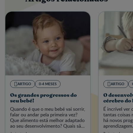
ARTIGO
0-4 MESES
ARTIGO
Os grandes progressos do
O desenvol
seu bebé!
cérebro do
Quando é que o meu bebé vai sorrir,
É incrível ver
falar ou andar pela primeira vez?
tantas coisas 
Que alimento está melhor adaptado
há novos prog
ao seu desenvolvimento? Quais são
aprendizagem
as "primeiras vezes" importantes a
está ali um fu