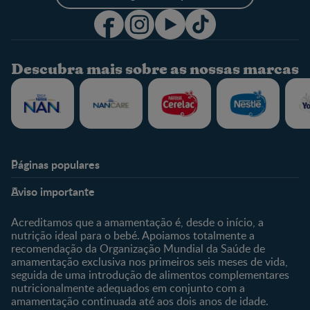
Descubra mais sobre as nossas marcas
Páginas populares
Nestlé Baby & Me
Fale Connosco
Aviso importante
Sobre Nós
Contacte-nos
Sobre o Clube
Comprar
Acreditamos que a amamentação é, desde o início, a
nutrição ideal para o bebé. Apoiamos totalmente a
Clube Bebé Nestlé
Os nossos produtos
recomendação da Organização Mundial da Saúde de
Entrar/Registe-se
As nossas marcas
amamentação exclusiva nos primeiros seis meses de vida,
seguida de uma introdução de alimentos complementares
nutricionalmente adequados em conjunto com a
amamentação continuada até aos dois anos de idade.