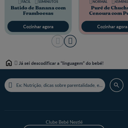
FÁCIL
10MINUTOS
NORMAL
45MIN
Batido de Banana com
Puré de Chuch
Framboesas
Cenoura com P
Cozinhar agora
Cozinhar agora
Já sei descodificar a “linguagem” do bebé!
Home
Clube Bebé Nestlé