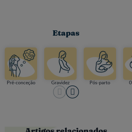
Etapas
Pré-conceção
Gravidez
Pós-parto
0
Artigos relacionados