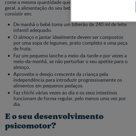
come a mesma quantidade que um adulto. De uma forma
geral, a alimentação do seu bebé com 12 meses deve
consistir em:
De manhã o bebé toma um biberão de 240 ml de leite
infantil adequado.
O almoço e jantar idealmente devem ser compostos
por uma sopa de legumes, prato completo e uma peça
de fruta.
Faz um pequeno lanche a meio-da-tarde e por vezes a
meio-da-manhã, se não perturbar o seu apetite para o
almoço.
Aproveite o desejo crescente da criança pela
independência para introduzir progressivamente os
alimentos em pequenos pedaços.
Faz chichi várias vezes ao dia e os seus intestinos
funcionam de forma regular, pelo menos uma vez por
dia.
E o seu desenvolvimento
psicomotor?