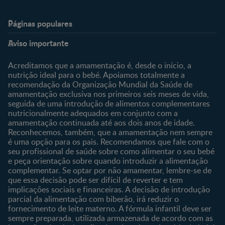
Páginas populares
Nestlé Baby & Me
Fale Connosco
Aviso importante
Sobre Nós
Contacte-nos
Sobre o Clube
Comprar
Acreditamos que a amamentação é, desde o início, a
nutrição ideal para o bebé. Apoiamos totalmente a
Clube Bebé Nestlé
Os nossos produtos
recomendação da Organização Mundial da Saúde de
Entrar/Registe-se
As nossas marcas
amamentação exclusiva nos primeiros seis meses de vida,
seguida de uma introdução de alimentos complementares
nutricionalmente adequados em conjunto com a
amamentação continuada até aos dois anos de idade.
Reconhecemos, também, que a amamentação nem sempre
é uma opção para os pais. Recomendamos que fale com o
seu profissional de saúde sobre como alimentar o seu bebé
e peça orientação sobre quando introduzir a alimentação
complementar. Se optar por não amamentar, lembre-se de
que essa decisão pode ser difícil de reverter e tem
implicações sociais e financeiras. A decisão de introdução
parcial da alimentação com biberão, irá reduzir o
fornecimento de leite materno. A fórmula infantil deve ser
sempre preparada, utilizada armazenada de acordo com as