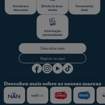
Amostras e
Brinde de boas-
Ferramentas
descontos
vindas
úteis
Informação
personalizada
Descubra mais
Registe-se aqui
Descubra mais sobre as nossas marcas