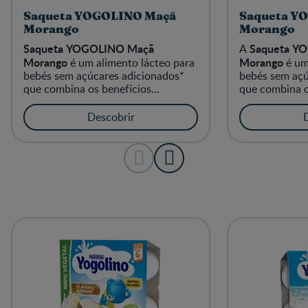
Saqueta YOGOLINO Maçã
Saqueta Y
Morango
Morango
Saqueta YOGOLINO Maçã
Saqueta Y
A
Morango
Morango
é um alimento lácteo para
é um
bebés sem açúcares adicionados*
bebés sem açú
que combina os benefícios
que combina o
nutricionais do leite com o delicioso
nutricionais d
sabor da maçã e do morango,
sabor do mora
Descobrir
adequado para bebés a partir dos 6
adequado para
meses.
meses.