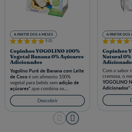
A PARTIR DOS 6 MESES
A PARTIR DOS 
5 (1)
Copinhos YOGOLINO 100%
Copinhos 
Vegetal Banana 0% Açúcares
Natural 0%
Adicionados
Adicionado
Yogolino Puré de Banana com Leite
Com o sabor n
cremosa, o me
de Coco
é um alimento 100%
YOGOLINO Na
adição de
vegetal para bebés sem
Adicionados*
açúcares*
,que combina os
introduzir os 
benefícios nutricionais do leite de
alimentação do
Coco com o delicioso
Descobrir
meses.
banana
sabor da
no mesmo
copinho, adequado para a
6
alimentação de bebés a partir dos
meses
, naturalmente sem lactose.