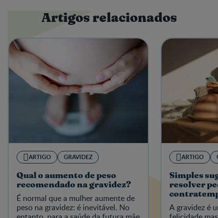
Artigos relacionados
ARTIGO
GRAVIDEZ
ARTIGO
Qual o aumento de peso
Simples su
recomendado na gravidez?
resolver p
contratem
É normal que a mulher aumente de
peso na gravidez: é inevitável. No
A gravidez é 
entanto, para a saúde da futura mãe
felicidade m