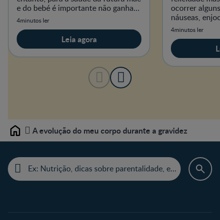
e do bebé é importante não ganhar
ocorrer algun
peso a mais nem a menos.
náuseas, enjoo
4minutos ler
cãibras, etc.!
4minutos ler
sugestões par
Leia agora
e tranquila?
L
A evolução do meu corpo durante a gravidez
Home