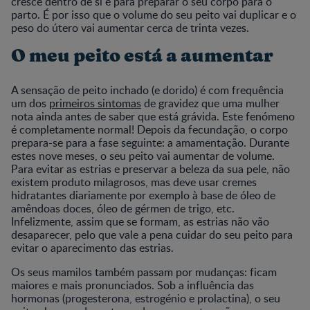
cresce dentro de si e para preparar o seu corpo para o
parto. É por isso que o volume do seu peito vai duplicar e o
peso do útero vai aumentar cerca de trinta vezes.
O meu peito está a aumentar
A sensação de peito inchado (e dorido) é com frequência
um dos
primeiros sintomas
de gravidez que uma mulher
nota ainda antes de saber que está grávida. Este fenómeno
é completamente normal! Depois da fecundação, o corpo
prepara-se para a fase seguinte: a amamentação. Durante
estes nove meses, o seu peito vai aumentar de volume.
Para evitar as estrias e preservar a beleza da sua pele, não
existem produto milagrosos, mas deve usar cremes
hidratantes diariamente por exemplo à base de óleo de
amêndoas doces, óleo de gérmen de trigo, etc.
Infelizmente, assim que se formam, as estrias não vão
desaparecer, pelo que vale a pena cuidar do seu peito para
evitar o aparecimento das estrias.
Os seus mamilos também passam por mudanças: ficam
maiores e mais pronunciados. Sob a influência das
hormonas (progesterona, estrogénio e prolactina), o seu