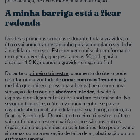
peito alcança, de certo modo, a sua maturação.
A minha barriga está a ficar
redonda
Desde as primeiras semanas e durante toda a gravidez, o
útero vai aumentar de tamanho para acomodar o seu bebé
à medida que cresce. Este pequeno músculo em forma de
uma pera invertida, que pesa apenas 50g, chegará a
alcançar 1,5 Kg quando a gravidez chegar ao fim!
Durante o
primeiro trimestre
, o aumento do útero pode
urinar com mais frequência
resultar numa vontade de
(à
medida que o útero pressiona a bexiga) bem como uma
abdómen inferior
sensação de tensão no
, devido à
expansão dos ligamentos que suportam este músculo. No
segundo trimestre
, o útero vai movimentar-se para a
cavidade abdominal, à medida que a sua barriga começa a
ficar mais redonda. Depois, no
terceiro trimestre
, o útero
vai continuar a crescer e vai fazer pressão nos outros
órgãos, como os pulmões ou os intestinos. Isto pode levar a
sintomas como a sensação de falta de ar, obstipação ou um
estômago sensível.