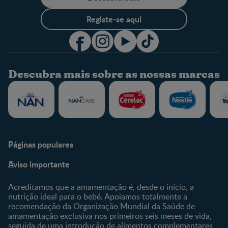
Registe-se aqui
Descubra mais sobre as nossas marcas
Páginas populares
Nestlé Baby & Me
Fale Connosco
Aviso importante
Sobre Nós
Contacte-nos
Sobre o Clube
Comprar
Acreditamos que a amamentação é, desde o início, a
nutrição ideal para o bebé. Apoiamos totalmente a
Clube Bebé Nestlé
Os nossos produtos
recomendação da Organização Mundial da Saúde de
Entrar/Registe-se
As nossas marcas
amamentação exclusiva nos primeiros seis meses de vida,
seguida de uma introdução de alimentos complementares