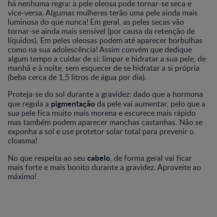
há nenhuma regra: a pele oleosa pode tornar-se seca e
vice-versa. Algumas mulheres terão uma pele ainda mais
luminosa do que nunca! Em geral, as peles secas vão
tornar-se ainda mais sensível (por causa da retenção de
líquidos). Em peles oleosas podem até aparecer borbulhas
como na sua adolescência! Assim convém que dedique
algum tempo a cuidar de si: limpar e hidratar a sua pele, de
manhã e à noite, sem esquecer de se hidratar a si própria
(beba cerca de 1,5 litros de água por dia).
Proteja-se do sol durante a gravidez: dado que a hormona
pigmentação
que regula a
da pele vai aumentar, pelo que a
sua pele fica muito mais morena e escurece mais rápido
mas também podem aparecer manchas castanhas. Não se
exponha a sol e use protetor solar total para prevenir o
cloasma!
cabelo
No que respeita ao seu
, de forma geral vai ficar
mais forte e mais bonito durante a gravidez. Aproveite ao
máximo!