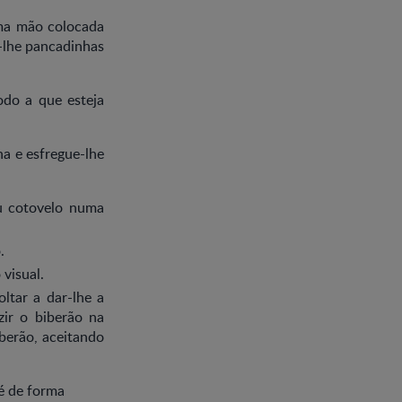
uma mão colocada
ê-lhe pancadinhas
odo a que esteja
na e esfregue-lhe
u cotovelo numa
.
visual.
oltar a dar-lhe a
zir o biberão na
berão, aceitando
é de forma