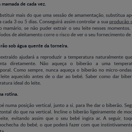
a mamada de cada vez.
ubstituir mais do que uma sessão de amamentação, substitua a
a cada 3 ou 5 dias. Conseguirá assim controlar a sua
produção d
o mamário, se não puder extrair o seu leite nesses momentos. 
ríodos de aleitamento corre o risco de ver o seu fornecimento de l
rão sob água quente da torneira.
 extraído ajudará a reproduzir a temperatura naturalmente que
ta diretamente. Não aqueça o biberão a uma temperat
poral. Como sempre, nunca aqueça o biberão no micro-ondas
leite aquecido antes de o dar ao bebé. Saber como dar biber
atura ideal do leite.
a rotina.
é numa posição vertical, junto a si, para lhe dar o biberão. Se
ontal do que na vertical. Incline o biberão ligeiramente de mo
leite, evitando assim que o seu bebé ingira ar. A seguir, to
ochecha do bebé, o que poderá fazer com que instintivamente 
ta.