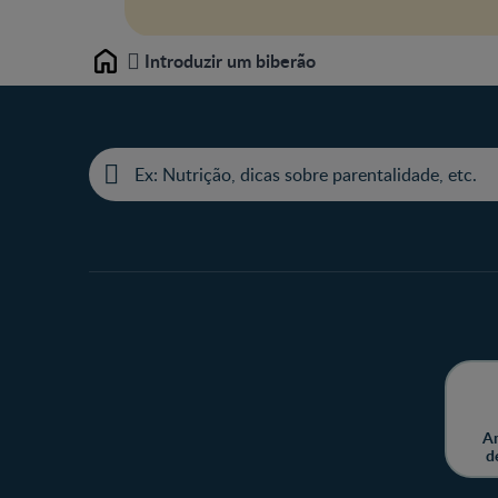
Introduzir um biberão
Home
Am
d