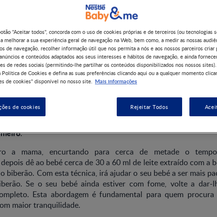
botão "Aceitar todos", concorda com o uso de cookies próprias e de terceiros (ou tecnologias 
 a melhorar a sua experiência geral de navegação na Web, bem como, a medir as nossas audiê
de biberão que imitam a experiência da amamentação.
os de navegação, recolher informação útil que nos permita a nós e aos nossos parceiros criar 
 anúncios e conteúdos adaptados aos seus interesses e hábitos de navegação, e ainda fornece
uxo de algumas tetinas podem criar um fluxo e um posicio
es de redes sociais (permitindo-lhe partilhar os conteúdos disponibilizados nos nossos sites).
 Política de Cookies e defina as suas preferências clicando aqui ou a qualquer momento clica
da mama.
Mais informações
s de cookies" disponível no nosso site.
tetinas de biberão em silicone suave com uma base mais larga e
tina ideal, está a facilitar o processo de como dar biberão a b
ções de cookies
Rejeitar Todos
Acei
imeiro
.
iro a mama, encurtando para cerca de metade o temp
epois dê ao bebé cerca de 30 a 60 ml de leite extraído com a 
o o biberão. Com esta técnica, irá ajudar o seu bebé a ser mais pa
iberão. Se o seu bebé ainda estiver com fome, volte a dar-
 completo. Esta abordagem é fundamental para quem procura
om maior tranquilidade.