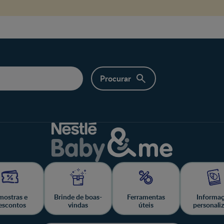
ostras e
Brinde de boas-
Ferramentas
Informa
escontos
vindas
úteis
personali