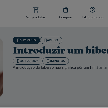



Ver produtos
Comprar
Fale Connosco
6-12 MESES
ARTIGO
Introduzir um bibe
OUT 20, 2025
4MINUTOS
A introdução do biberão não significa pôr um fim à am