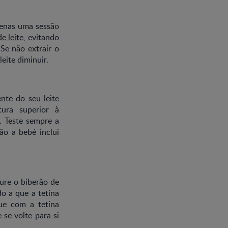
penas uma sessão
e leite
, evitando
Se não extrair o
eite diminuir.
nte do seu leite
ura superior à
. Teste sempre a
ão a bebé inclui
gure o biberão de
do a que a tetina
que com a tetina
se volte para si