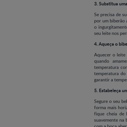
3. Substitua um
Se precisa de s
por um biberão 
o ingurgitament
seu leite nos pe
4. Aqueça o bibe
Aquecer o leite
quando amamen
temperatura cor
temperatura do 
garantir a temper
5. Estabeleça um
Segure o seu beb
forma mais horiz
fique cheia de 
suavemente na b
com a boca aber