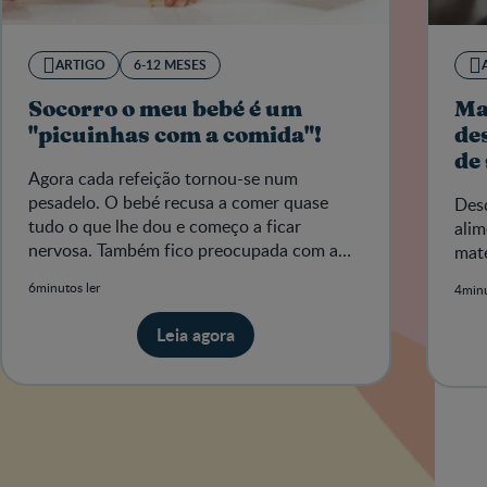
ARTIGO
6-12 MESES
Socorro o meu bebé é um
Ma
"picuinhas com a comida"!
de
de
Agora cada refeição tornou-se num
pesadelo. O bebé recusa a comer quase
Desd
tudo o que lhe dou e começo a ficar
alim
nervosa. Também fico preocupada com a
mate
saúde do meu bebé.
6minutos ler
4minu
Leia agora