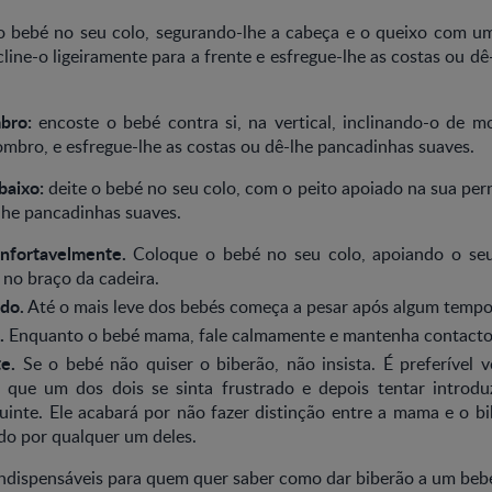
o bebé no seu colo, segurando-lhe a cabeça e o queixo com 
ncline-o ligeiramente para a frente e esfregue-lhe as costas ou d
bro:
encoste o bebé contra si, na vertical, inclinando-o de m
mbro, e esfregue-lhe as costas ou dê-lhe pancadinhas suaves.
baixo:
deite o bebé no seu colo, com o peito apoiado na sua per
lhe pancadinhas suaves.
nfortavelmente.
Coloque o bebé no seu colo, apoiando o se
no braço da cadeira.
do.
Até o mais leve dos bebés começa a pesar após algum tempo
.
Enquanto o bebé mama, fale calmamente e mantenha contacto 
e.
Se o bebé não quiser o biberão, não insista. É preferível v
que um dos dois se sinta frustrado e depois tentar introdu
inte. Ele acabará por não fazer distinção entre a mama e o bi
do por qualquer um deles.
 indispensáveis para quem quer saber como dar biberão a um beb