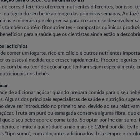
s de cores diferentes oferecem nutrientes diferentes, por isso, te
s na tigela do seu bebé ao longo das primeiras semanas. Ao fazê-
minas e minerais que ele precisa para crescer e se desenvolver 
tais também contêm fitonutrientes - compostos químicos produzi
benefícios para a saúde que os cientistas ainda estão a descobrir
s lacticínios
de comer um iogurte, rico em cálcio e outros nutrientes importa
cer os ossos à medida que cresce rapidamente. Procure iogurtes 
rtes com baixo teor de açúcar que tenham sejam especialmente 
nutricionais
dos bebés.
úcar
ade de adicionar açúcar quando prepara comida para o seu bebé,
. Alguns dos principais especialistas de saúde e nutrição sug
o deve ser introduzido no primeiro ano, devido ao seu relativa
 açúcar. Fruta em puré ou esmagada conserva alguma fibra, que
l que o seu bebé adore e coma tudo. Se optar por lhe dar sumo,
berão, e limite a quantidade a não mais de 120ml por dia. Evite
s "tipo sumo", com adoçantes adicionados. Leia sempre o rótulo