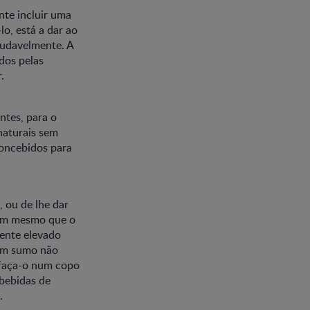
nte incluir uma
lo, está a dar ao
saudavelmente. A
dos pelas
.
ntes, para o
naturais sem
concebidos para
 ou de lhe dar
erem mesmo que o
mente elevado
 em sumo não
 faça-o num copo
 bebidas de
.