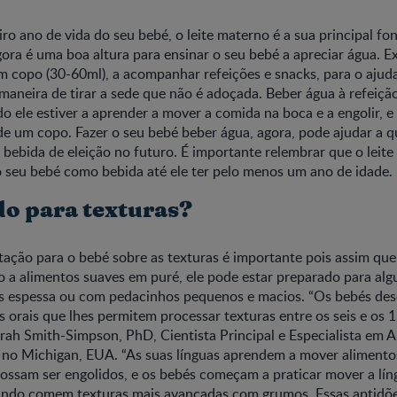
ro ano de vida do seu bebé, o leite materno é a sua principal fo
gora é uma boa altura para ensinar o seu bebé a apreciar água. 
copo (30-60ml), a acompanhar refeições e snacks, para o ajudar
aneira de tirar a sede que não é adoçada. Beber água à refeiçã
 ele estiver a aprender a mover a comida na boca e a engolir, e 
de um copo. Fazer o seu bebé beber água, agora, pode ajudar a qu
bebida de eleição no futuro. É importante relembrar que o leite
o seu bebé como bebida até ele ter pelo menos um ano de idade.
o para texturas?
tação para o bebé sobre as texturas é importante pois assim que
o a alimentos suaves em puré, ele pode estar preparado para alg
s espessa ou com pedacinhos pequenos e macios. “Os bebés de
 orais que lhes permitem processar texturas entre os seis e os 
arah Smith-Simpson, PhD, Cientista Principal e Especialista em 
 no Michigan, EUA. “As suas línguas aprendem a mover alimento
ossam ser engolidos, e os bebés começam a praticar mover a lí
ando comem texturas mais avançadas com grumos. Essas aptidõ