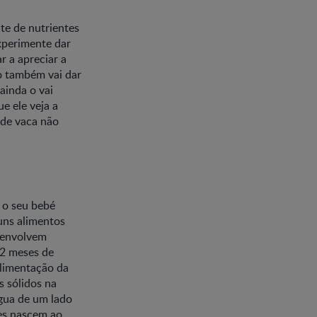
nte de nutrientes
Experimente dar
 a apreciar a
o também vai dar
ainda o vai
e ele veja a
 de vaca não
 o seu bebé
uns alimentos
senvolvem
12 meses de
Alimentação da
s sólidos na
ngua de um lado
es nascem ao