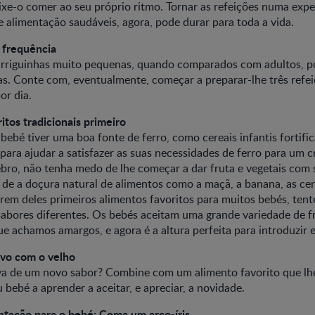
ixe-o comer ao seu próprio ritmo. Tornar as refeições numa exper
de alimentação saudáveis, agora, pode durar para toda a vida.
 frequência
rriguinhas muito pequenas, quando comparados com adultos, po
. Conte com, eventualmente, começar a preparar-lhe três refei
or dia.
ritos tradicionais primeiro
bebé tiver uma boa fonte de ferro, como cereais infantis fortifi
para ajudar a satisfazer as suas necessidades de ferro para um 
bro, não tenha medo de lhe começar a dar fruta e vegetais com
 de a doçura natural de alimentos como a maçã, a banana, as ce
rem deles primeiros alimentos favoritos para muitos bebés, ten
bores diferentes. Os bebés aceitam uma grande variedade de fr
 achamos amargos, e agora é a altura perfeita para introduzir e
vo com o velho
va de um novo sabor? Combine com um alimento favorito que lhe 
 bebé a aprender a aceitar, e apreciar, a novidade.
entação para o bebé: Coma um arco-íris