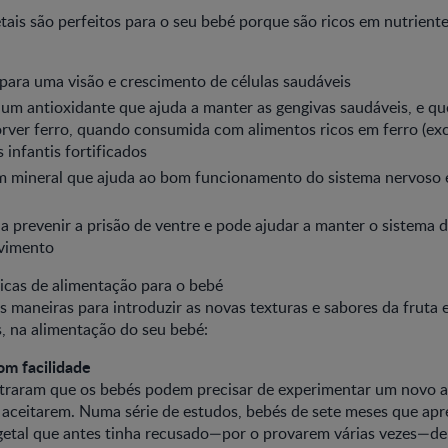
etais são perfeitos para o seu bebé porque são ricos em nutrient
 para uma visão e crescimento de células saudáveis
 um antioxidante que ajuda a manter as gengivas saudáveis, e qu
rver ferro, quando consumida com alimentos ricos em ferro (exc
 infantis fortificados
um mineral que ajuda ao bom funcionamento do sistema nervoso
a a prevenir a prisão de ventre e pode ajudar a manter o sistema 
vimento
icas de alimentação para o bebé
maneiras para introduzir as novas texturas e sabores da fruta e
, na alimentação do seu bebé:
om facilidade
raram que os bebés podem precisar de experimentar um novo al
o aceitarem. Numa série de estudos, bebés de sete meses que ap
getal que antes tinha recusado—por o provarem várias vezes—