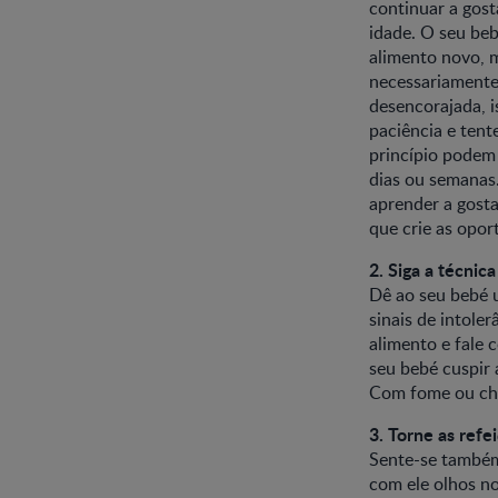
continuar a gost
idade. O seu be
alimento novo, 
necessariamente 
desencorajada, i
paciência e tent
princípio podem 
dias ou semanas
aprender a gosta
que crie as opor
2. Siga a técnic
Dê ao seu bebé u
sinais de intole
alimento e fale
seu bebé cuspir 
Com fome ou che
3. Torne as refe
Sente-se também
com ele olhos no