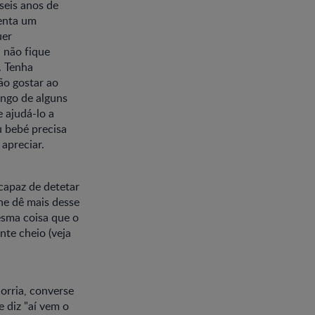
seis anos de
menta um
uer
 não fique
. Tenha
ão gostar ao
ongo de alguns
 ajudá-lo a
u bebé precisa
 apreciar.
capaz de detetar
lhe dê mais desse
esma coisa que o
te cheio (veja
orria, converse
 diz "aí vem o