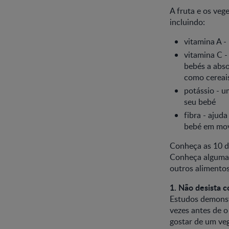
A fruta e os veg
incluindo:
vitamina A -
vitamina C -
bebés a abso
como cereais
potássio - 
seu bebé
fibra - ajud
bebé em mo
Conheça as 10 d
Conheça algumas 
outros alimentos
1. Não desista c
Estudos demonst
vezes antes de 
gostar de um ve