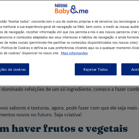
botão "Aceitar todos", concorda com o uso de cookies próprias e de terceiros (ou tecnologias 
 a melhorar a sua experiência geral de navegação na Web, bem como, a medir as nossas audiê
seu bebé cresce e se desenvolve, começa a ser capaz de comer 
os de navegação, recolher informação útil que nos permita a nós e aos nossos parceiros criar 
mentos. Introduzir novas combinações de sabores nas refeições 
 anúncios e conteúdos adaptados aos seus interesses e hábitos de navegação, e ainda fornece
mpensador. Mas o seu bebé pode precisar de até oito tentativas 
es de redes sociais (permitindo-lhe partilhar os conteúdos disponibilizados nos nossos sites).
 Política de Cookies e defina as suas preferências clicando aqui ou a qualquer momento clica
eitas ao longo de vários dias ou semanas, por isso, não se deixe 
Mais informações
s de cookies" disponível no nosso site.
um novo alimento, lembre-se sempre de estar atenta a sinais de
ções de cookies
Rejeitar Todos
Acei
sar do leite materno continuar a ser a principal fonte de nutriçã
versário, pode começar a expandir a sua ementa agora. Assim que
 dominado refeições de um só ingrediente, comece a fazer com
vos sabores e texturas, agora, pode fazer com que ele seja mais 
mentos novos no futuro. Seja criativa!
m haver frutos e vegetais