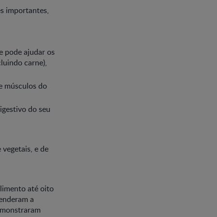
es importantes,
e pode ajudar os
luindo carne),
 e músculos do
digestivo do seu
 vegetais, e de
imento até oito
renderam a
demonstraram