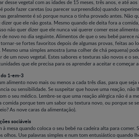
ar desse vegetal com as idades de 15 meses, três anos, e até aos 
bé pode fazer caretas (ou parecer surpreendido) quando experi
mas geralmente é só porque nunca o tinha provado antes. Não q
dizer que ele não gosta. Mesmo quando ele deita fora a comida,
sso não quer dizer que ele nunca vai querer comer esse alimento
e de novo no dia seguinte. Alimentos de que o seu bebé parece n
tornar-se fortes favoritos depois de algumas provas, feitas ao l
. Mesmo uma simples amostra (uma colher de chá pequena) pode
r de um novo vegetal. Estes sabores e texturas são novos e o se
tunidades que ele precisa para os aprender a aceitar e começar a
a do 1-em-3
m alimento novo mais ou menos a cada três dias, para que seja 
rância ou sensibilidade. Se suspeitar que houve uma reação, não 
 com o seu médico. Lembre-se que uma reação alérgica não é a m
a comida porque tem um sabor ou textura novo, ou porque se sen
io? As nove caras da alimentação).
ições sociáveis
 à mesa quando coloca o seu bebé na cadeira alta para comer. S
s olhos. Use palavras simples e num tom entusiástico quando lhe