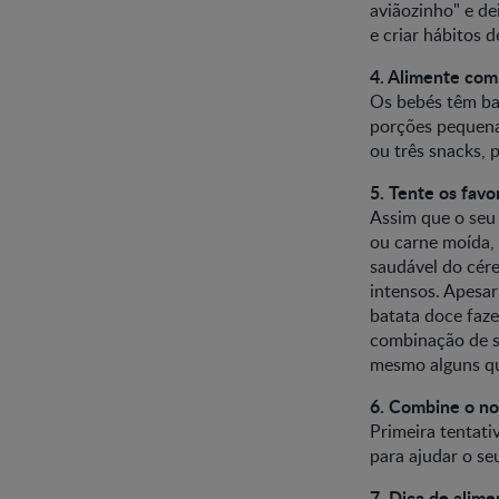
aviãozinho" e de
e criar hábitos 
4. Alimente com
Os bebés têm ba
porções pequenas
ou três snacks, p
5. Tente os favo
Assim que o seu 
ou carne moída, 
saudável do cére
intensos. Apesar
batata doce faze
combinação de sa
mesmo alguns que
6. Combine o no
Primeira tentati
para ajudar o seu
7. Dica de alim