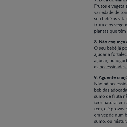
Frutos e vegetai
variedade de ton
seu bebé as vita
fruta e os vege
plantas que têm 
8. Não esqueça o
O seu bebé já po
ajudar a fortale
açúcar, ou iogu
as
necessidades 
9. Aguente o aç
Não há necessid
bebidas adoçadas
sumo de fruta nã
teor natural em
tem, e é prováve
em vez de num bi
sumo, ou mistura