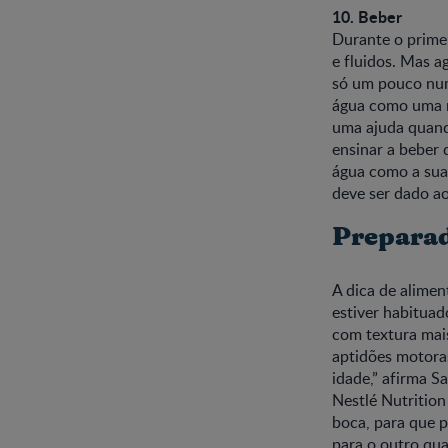
10. Beber
Durante o primei
e fluidos. Mas a
só um pouco num 
água como uma m
uma ajuda quando
ensinar a beber 
água como a sua 
deve ser dado a
Preparad
A dica de alimen
estiver habituad
com textura mai
aptidões motoras
idade,” afirma S
Nestlé Nutrition
boca, para que p
para o outro qu