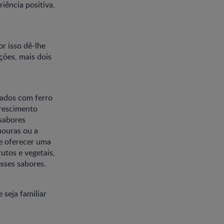
iência positiva,
r isso dê-lhe
ções, mais dois
cados com ferro
crescimento
 sabores
nouras ou a
te oferecer uma
utos e vegetais,
sses sabores.
seja familiar