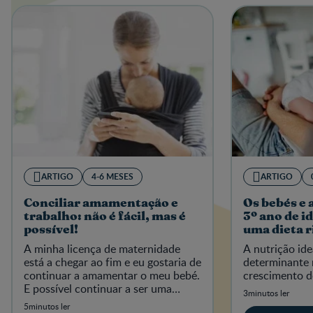
ARTIGO
4-6 MESES
ARTIGO
Conciliar amamentação e
Os bebés e 
trabalho: não é fácil, mas é
3º ano de i
possível!
uma dieta r
micronutri
A minha licença de maternidade
A nutrição idea
está a chegar ao fim e eu gostaria de
determinante 
continuar a amamentar o meu bebé.
crescimento do
E possível continuar a ser uma
3minutos ler
supermãe e trabalhar ao mesmo
5minutos ler