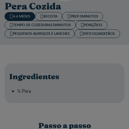
Pera Cozida
4-6 MESES
RECEITA
PREP:
3MINUTOS
TEMPO DE COZEDURA​
15MINUTOS
PORÇÕES
1
PEQUENOS-ALMOÇOS E LANCHES
DIFICULDADE
FÁCIL
Ingredientes
½ Pera
Passo a passo