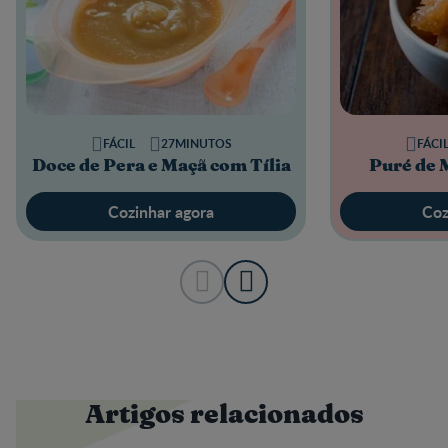
FÁCIL
27MINUTOS
FÁCI
Doce de Pera e Maçã com Tília
Puré de 
Cozinhar agora
Coz
Artigos relacionados