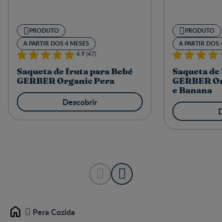
PRODUTO
PRODUTO
A PARTIR DOS 4 MESES
A PARTIR DOS 
4.9 (47)
Saqueta de fruta para Bebé
Saqueta de 
GERBER Organic Pera
GERBER Or
e Banana
Descobrir
D
Pera Cozida
Home