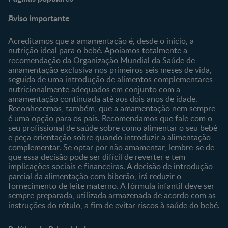
Nestlé Baby & Me
Fale Connosco
Aviso importante
Sobre Nós
Contacte-nos
Sobre o Clube
Comprar
Acreditamos que a amamentação é, desde o início, a
nutrição ideal para o bebé. Apoiamos totalmente a
Clube Bebé Nestlé
Os nossos produtos
recomendação da Organização Mundial da Saúde de
Entrar/Registe-se
As nossas marcas
amamentação exclusiva nos primeiros seis meses de vida,
seguida de uma introdução de alimentos complementares
nutricionalmente adequados em conjunto com a
amamentação continuada até aos dois anos de idade.
Reconhecemos, também, que a amamentação nem sempre
é uma opção para os pais. Recomendamos que fale com o
seu profissional de saúde sobre como alimentar o seu bebé
e peça orientação sobre quando introduzir a alimentação
complementar. Se optar por não amamentar, lembre-se de
que essa decisão pode ser difícil de reverter e tem
implicações sociais e financeiras. A decisão de introdução
parcial da alimentação com biberão, irá reduzir o
fornecimento de leite materno. A fórmula infantil deve ser
sempre preparada, utilizada armazenada de acordo com as
instruções do rótulo, a fim de evitar riscos à saúde do bebé.