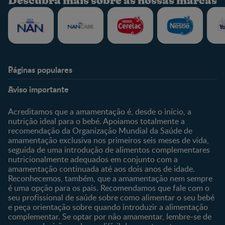
Descubra mais sobre as nossas marcas
Páginas populares
Nestlé Baby & Me
Fale Connosco
Aviso importante
Sobre Nós
Contacte-nos
Sobre o Clube
Comprar
Acreditamos que a amamentação é, desde o início, a
nutrição ideal para o bebé. Apoiamos totalmente a
Clube Bebé Nestlé
Os nossos produtos
recomendação da Organização Mundial da Saúde de
Entrar/Registe-se
As nossas marcas
amamentação exclusiva nos primeiros seis meses de vida,
seguida de uma introdução de alimentos complementares
nutricionalmente adequados em conjunto com a
amamentação continuada até aos dois anos de idade.
Reconhecemos, também, que a amamentação nem sempre
é uma opção para os pais. Recomendamos que fale com o
seu profissional de saúde sobre como alimentar o seu bebé
e peça orientação sobre quando introduzir a alimentação
complementar. Se optar por não amamentar, lembre-se de