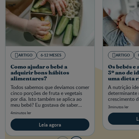
ARTIGO
6-12 MESES
ARTIGO
Como ajudar o bebé a
Os bebés e 
adquirir bons hábitos
3º ano de i
alimentares?
uma dieta r
micronutri
Todos sabemos que devíamos comer
A nutrição idea
cinco porções de fruta e vegetais
determinante 
por dia. Isto também se aplica ao
crescimento do
meu bebé? Eu gostava de saber
3minutos ler
como proporcionar bons hábitos
4minutos ler
alimentares ao meu bebé.
L
Leia agora