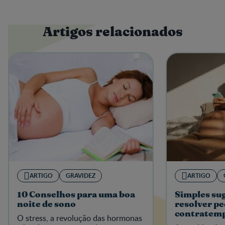
sempre no final da refeição);
Ingira alimentos ricos em proteína em cada
refeição;
Tente comer menos alimentos com adição
Artigos relacionados
de açúcar, carnes vermelhas ou processadas
(como bacon, presunto ou salsichas) e
gorduras saturadas.
ARTIGO
GRAVIDEZ
ARTIGO
10 Conselhos para uma boa
Simples su
noite de sono
resolver p
contratem
O stress, a revolução das hormonas