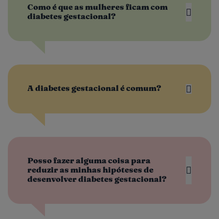
Como é que as mulheres ficam com
diabetes gestacional?
for obesa
tiver antecedentes na família (por exemplo,
a mãe, o pai ou um irmão com diabetes)
A diabetes gestacional é comum?
já tiver uma (ou mais) criança que pesou
mais de 4kg à nascença
teve diabetes gestacional numa gravidez
anterior, ou outras complicações na
gravidez
Posso fazer alguma coisa para
reduzir as minhas hipóteses de
desenvolver diabetes gestacional?