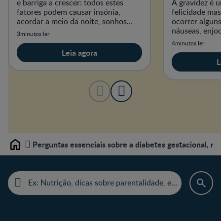
e barriga a crescer: todos estes
A gravidez é 
fatores podem causar insónia,
felicidade m
acordar a meio da noite, sonhos
ocorrer algun
agitados e pesadelos durante a
náuseas, enjoo
3minutos ler
noite, levando ao cansaço e
cãibras, etc.!
4minutos ler
sonolênc
sugestões par
Leia agora
e tranquila?
L
Perguntas essenciais sobre a diabetes gestacional, r
Home