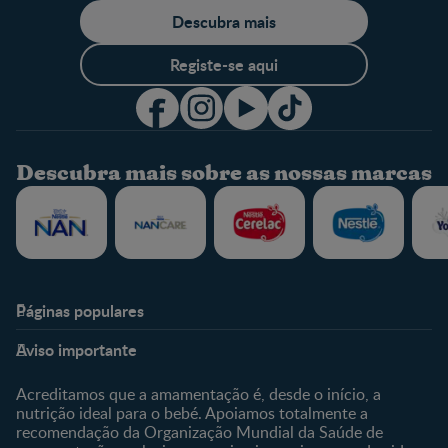
Descubra mais
Registe-se aqui
Descubra mais sobre as nossas marcas
Páginas populares
Nestlé Baby & Me
Fale Connosco
Aviso importante
Sobre Nós
Contacte-nos
Sobre o Clube
Comprar
Acreditamos que a amamentação é, desde o início, a
nutrição ideal para o bebé. Apoiamos totalmente a
Clube Bebé Nestlé
Os nossos produtos
recomendação da Organização Mundial da Saúde de
Entrar/Registe-se
As nossas marcas