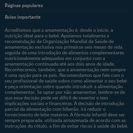
Páginas populares
Nestlé Baby & Me
Fale Connosco
Aviso importante
Sobre Nós
Contacte-nos
Sobre o Clube
Comprar
Acreditamos que a amamentação é, desde o início, a
nutrição ideal para o bebé. Apoiamos totalmente a
Clube Bebé Nestlé
Os nossos produtos
recomendação da Organização Mundial da Saúde de
Entrar/Registe-se
As nossas marcas
amamentação exclusiva nos primeiros seis meses de vida,
seguida de uma introdução de alimentos complementares
nutricionalmente adequados em conjunto com a
amamentação continuada até aos dois anos de idade.
Reconhecemos, também, que a amamentação nem sempre
é uma opção para os pais. Recomendamos que fale com o
seu profissional de saúde sobre como alimentar o seu bebé
e peça orientação sobre quando introduzir a alimentação
complementar. Se optar por não amamentar, lembre-se de
que essa decisão pode ser difícil de reverter e tem
implicações sociais e financeiras. A decisão de introdução
parcial da alimentação com biberão, irá reduzir o
fornecimento de leite materno. A fórmula infantil deve ser
sempre preparada, utilizada armazenada de acordo com as
instruções do rótulo, a fim de evitar riscos à saúde do bebé.