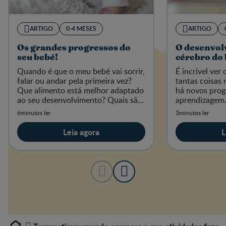
ARTIGO
0-4 MESES
ARTIGO
Os grandes progressos do
O desenvol
seu bebé!
cérebro do
Quando é que o meu bebé vai sorrir,
É incrível ver
falar ou andar pela primeira vez?
tantas coisas 
Que alimento está melhor adaptado
há novos prog
ao seu desenvolvimento? Quais são
aprendizagem
as "primeiras vezes" importantes a
está ali um fu
6minutos ler
3minutos ler
não perder?
Leia agora
L