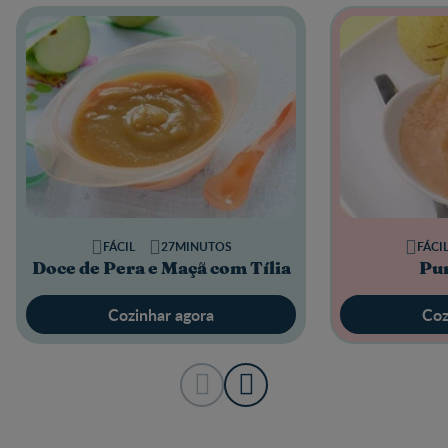
FÁCIL
27MINUTOS
FÁCI
Doce de Pera e Maçã com Tília
Pur
Cozinhar agora
Coz