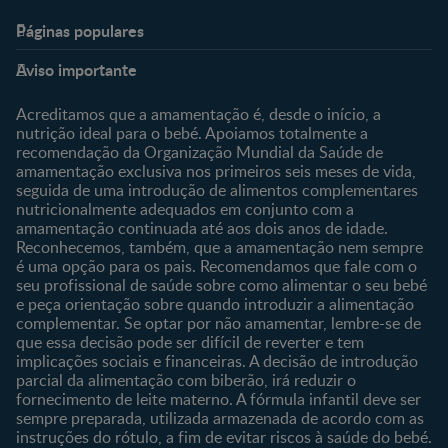
Páginas populares
Nestlé Baby & Me
Fale Connosco
Aviso importante
Sobre Nós
Contacte-nos
Sobre o Clube
Comprar
Acreditamos que a amamentação é, desde o início, a
nutrição ideal para o bebé. Apoiamos totalmente a
Clube Bebé Nestlé
Os nossos produtos
recomendação da Organização Mundial da Saúde de
Entrar/Registe-se
As nossas marcas
amamentação exclusiva nos primeiros seis meses de vida,
seguida de uma introdução de alimentos complementares
nutricionalmente adequados em conjunto com a
amamentação continuada até aos dois anos de idade.
Reconhecemos, também, que a amamentação nem sempre
é uma opção para os pais. Recomendamos que fale com o
seu profissional de saúde sobre como alimentar o seu bebé
e peça orientação sobre quando introduzir a alimentação
complementar. Se optar por não amamentar, lembre-se de
que essa decisão pode ser difícil de reverter e tem
implicações sociais e financeiras. A decisão de introdução
parcial da alimentação com biberão, irá reduzir o
fornecimento de leite materno. A fórmula infantil deve ser
sempre preparada, utilizada armazenada de acordo com as
instruções do rótulo, a fim de evitar riscos à saúde do bebé.