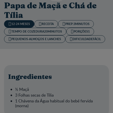
Papa de Maçã e Chá de
Tília
12-24 MESES
RECEITA
PREP:
3MINUTOS
TEMPO DE COZEDURA​
20MINUTOS
PORÇÕES
1
PEQUENOS-ALMOÇOS E LANCHES
DIFICULDADE
FÁCIL
Ingredientes
½ Maçã
3 Folhas secas de Tília
1 Chávena da Água habitual do bebé fervida
(morna)