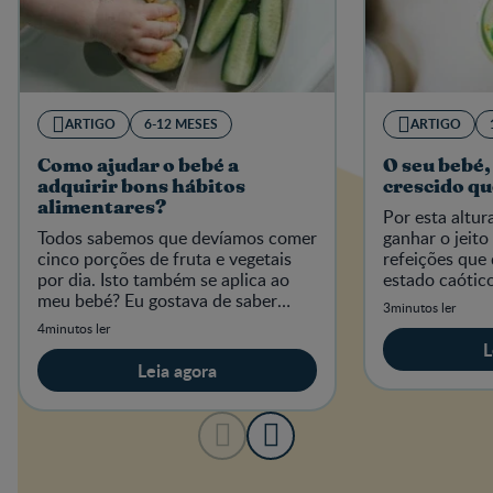
ARTIGO
6-12 MESES
ARTIGO
Como ajudar o bebé a
O seu bebé,
adquirir bons hábitos
crescido q
alimentares?
Por esta altura
Todos sabemos que devíamos comer
ganhar o jeito
cinco porções de fruta e vegetais
refeições que
por dia. Isto também se aplica ao
estado caótic
meu bebé? Eu gostava de saber
habituais para 
3minutos ler
como proporcionar bons hábitos
4minutos ler
alimentares ao meu bebé.
L
Leia agora