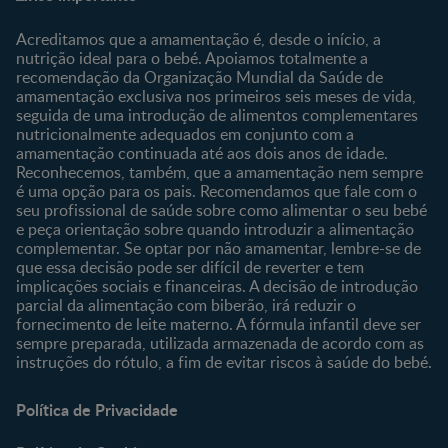
Sobre Nós
Contacte-nos
Sobre o Clube
Comprar
Acreditamos que a amamentação é, desde o início, a
nutrição ideal para o bebé. Apoiamos totalmente a
Clube Bebé Nestlé
Os nossos produtos
recomendação da Organização Mundial da Saúde de
Entrar/Registe-se
As nossas marcas
amamentação exclusiva nos primeiros seis meses de vida,
seguida de uma introdução de alimentos complementares
nutricionalmente adequados em conjunto com a
amamentação continuada até aos dois anos de idade.
Reconhecemos, também, que a amamentação nem sempre
é uma opção para os pais. Recomendamos que fale com o
seu profissional de saúde sobre como alimentar o seu bebé
e peça orientação sobre quando introduzir a alimentação
complementar. Se optar por não amamentar, lembre-se de
que essa decisão pode ser difícil de reverter e tem
implicações sociais e financeiras. A decisão de introdução
parcial da alimentação com biberão, irá reduzir o
fornecimento de leite materno. A fórmula infantil deve ser
sempre preparada, utilizada armazenada de acordo com as
instruções do rótulo, a fim de evitar riscos à saúde do bebé.
Política de Privacidade