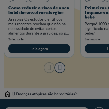
Como reduzir o risco de o seu
Primeiros 1
bebé desenvolver alergias
Impactos n
bebé
Já sabia? Os estudos científicos
mais recentes revelam que não há
Porquê 1000 d
necessidade de evitar certos
significado na
alimentos durante a gravidez, só por
bebé?
causa da preocupação de poderem
2minutos ler
3minutos ler
causar alergias ao seu bebé.
Leia agora
L
Doenças atópicas são hereditárias?
Home