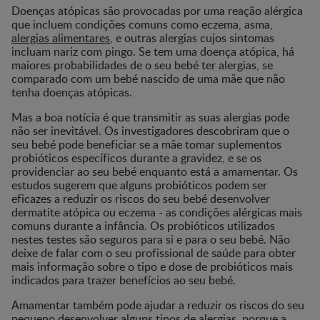
Doenças atópicas são provocadas por uma reação alérgica
que incluem condições comuns como eczema, asma,
alergias alimentares
, e outras alergias cujos sintomas
incluam nariz com pingo. Se tem uma doença atópica, há
maiores probabilidades de o seu bebé ter alergias, se
comparado com um bebé nascido de uma mãe que não
tenha doenças atópicas.
Mas a boa notícia é que transmitir as suas alergias pode
não ser inevitável. Os investigadores descobriram que o
seu bebé pode beneficiar se a mãe tomar suplementos
probióticos específicos durante a gravidez, e se os
providenciar ao seu bebé enquanto está a amamentar. Os
estudos sugerem que alguns probióticos podem ser
eficazes a reduzir os riscos do seu bebé desenvolver
dermatite atópica ou eczema - as condições alérgicas mais
comuns durante a infância. Os probióticos utilizados
nestes testes são seguros para si e para o seu bebé. Não
deixe de falar com o seu profissional de saúde para obter
mais informação sobre o tipo e dose de probióticos mais
indicados para trazer benefícios ao seu bebé.
Amamentar também pode ajudar a reduzir os riscos do seu
pequeno desenvolver alguns tipos de alergias, porque a