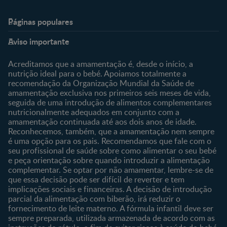
Páginas populares
Nestlé Baby & Me
Fale Connosco
Aviso importante
Sobre Nós
Contacte-nos
Sobre o Clube
Comprar
Acreditamos que a amamentação é, desde o início, a
nutrição ideal para o bebé. Apoiamos totalmente a
Clube Bebé Nestlé
Os nossos produtos
recomendação da Organização Mundial da Saúde de
Entrar/Registe-se
As nossas marcas
amamentação exclusiva nos primeiros seis meses de vida,
seguida de uma introdução de alimentos complementares
nutricionalmente adequados em conjunto com a
amamentação continuada até aos dois anos de idade.
Reconhecemos, também, que a amamentação nem sempre
é uma opção para os pais. Recomendamos que fale com o
seu profissional de saúde sobre como alimentar o seu bebé
e peça orientação sobre quando introduzir a alimentação
complementar. Se optar por não amamentar, lembre-se de
que essa decisão pode ser difícil de reverter e tem
implicações sociais e financeiras. A decisão de introdução
parcial da alimentação com biberão, irá reduzir o
fornecimento de leite materno. A fórmula infantil deve ser
sempre preparada, utilizada armazenada de acordo com as