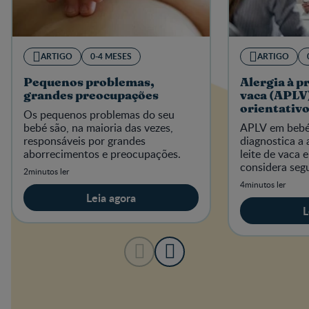
ARTIGO
0-4 MESES
ARTIGO
Pequenos problemas,
Alergia à pr
grandes preocupações
vaca (APLV)
orientativ
Os pequenos problemas do seu
bebé são, na maioria das vezes,
APLV em bebé
responsáveis por grandes
diagnostica a 
aborrecimentos e preocupações.
leite de vaca 
considera se
2minutos ler
DRACMA e E
4minutos ler
Leia agora
L