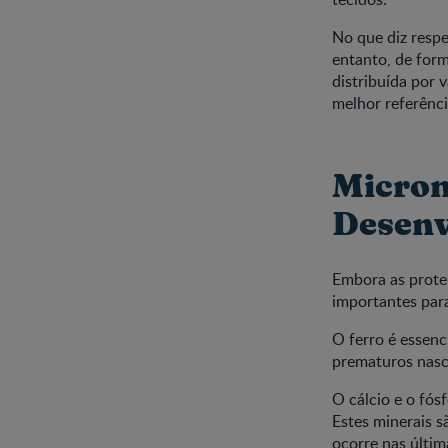
No que diz respe
entanto, de form
distribuída por 
melhor referênci
Micron
Desenv
Embora as proteí
importantes par
O ferro é essenc
prematuros nasc
O cálcio e o fó
Estes minerais s
ocorre nas últi