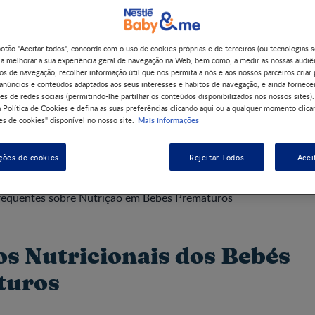
botão "Aceitar todos", concorda com o uso de cookies próprias e de terceiros (ou tecnologias 
 a melhorar a sua experiência geral de navegação na Web, bem como, a medir as nossas audiê
tricionais dos Bebés Prematuros
os de navegação, recolher informação útil que nos permita a nós e aos nossos parceiros criar 
 anúncios e conteúdos adaptados aos seus interesses e hábitos de navegação, e ainda fornece
 da Qualidade e Quantidade de Proteínas
es de redes sociais (permitindo-lhe partilhar os conteúdos disponibilizados nos nossos sites).
roteínas para Bebés Prematuros
 Política de Cookies e defina as suas preferências clicando aqui ou a qualquer momento clica
Mais informações
s de cookies" disponível no nosso site.
 e Necessidades Nutricionais nos Bebés Prematuros
ntes Essenciais para o Desenvolvimento
ções de cookies
Rejeitar Todos
Acei
omuns na Alimentação de Bebés Prematuros
ráticos para Mães e Pais de Bebés Prematuros
requentes sobre Nutrição em Bebés Prematuros
os Nutricionais dos Bebés
turos