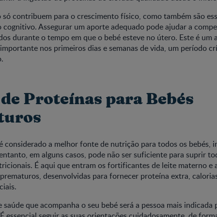
o só contribuem para o crescimento físico, como também são ess
 cognitivo. Assegurar um aporte adequado pode ajudar a compe
dos durante o tempo em que o bebé esteve no útero. Este é um 
importante nos primeiros dias e semanas de vida, um período crí
.
 de Proteínas para Bebés
turos
é considerado a melhor fonte de nutrição para todos os bebés, i
ntanto, em alguns casos, pode não ser suficiente para suprir to
ricionais. É aqui que entram os fortificantes de leite materno e 
 prematuros, desenvolvidas para fornecer proteína extra, caloria
iais.
de saúde que acompanha o seu bebé será a pessoa mais indicada
É essencial seguir as suas orientações cuidadosamente, de forma