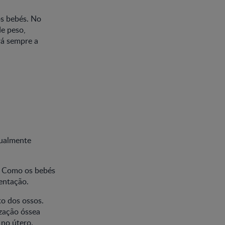
os bebés. No
de peso,
rá sempre a
.
gualmente
o. Como os bebés
entação.
o dos ossos.
ização óssea
 no útero.