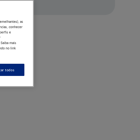
semelhantes), as
ncias, conhecer
perfis e
r
 Saiba mais
ndo no link
tar todos