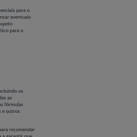
enciais para o
nsar eventuais
aspeto
tico para o
ncluindo os
das as
as fórmulas
s e outros
 para recomendar
 a garantir que