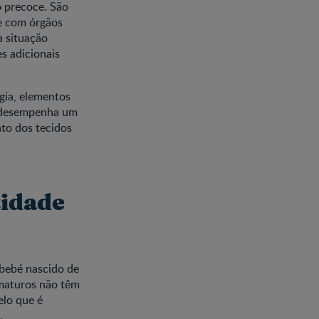
 precoce. São
 e com órgãos
a situação
s adicionais
gia, elementos
r, desempenha um
to dos tecidos
tidade
 bebé nascido de
ematuros não têm
elo que é
.