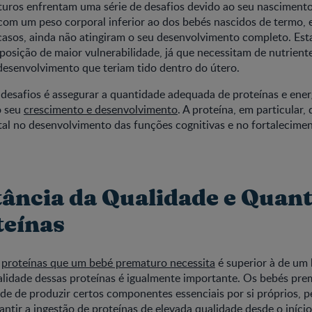
uros enfrentam uma série de desafios devido ao seu nascimento
com um peso corporal inferior ao dos bebés nascidos de termo,
asos, ainda não atingiram o seu desenvolvimento completo. Est
osição de maior vulnerabilidade, já que necessitam de nutriente
desenvolvimento que teriam tido dentro do útero.
desafios é assegurar a quantidade adequada de proteínas e ener
o seu
crescimento e desenvolvimento
. A proteína, em particula
al no desenvolvimento das funções cognitivas e no fortalecimen
ância da Qualidade e Quan
teínas
e
proteínas que um bebé prematuro necessita
é superior à de um
alidade dessas proteínas é igualmente importante. Os bebés pr
de de produzir certos componentes essenciais por si próprios, p
ntir a ingestão de proteínas de elevada qualidade desde o início