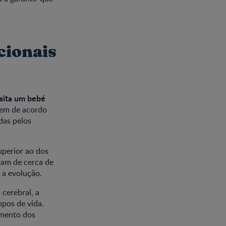
cionais
sita um bebé
riem de acordo
adas pelos
perior ao dos
tam de cerca de
 a evolução.
cerebral, a
mpos de vida.
imento dos