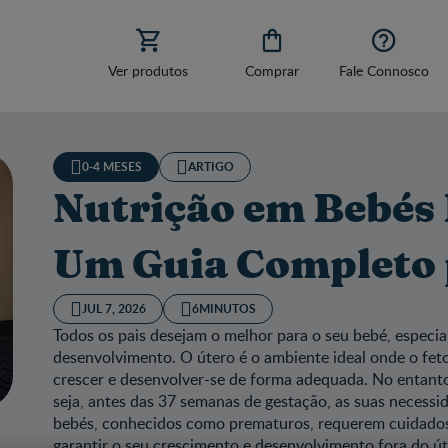



Ver produtos
Comprar
Fale Connosco
0-4 MESES
ARTIGO
Nutrição em Bebés
Um Guia Completo p
JUL 7, 2026
6MINUTOS
Todos os pais desejam o melhor para o seu bebé, especi
desenvolvimento. O útero é o ambiente ideal onde o feto
crescer e desenvolver-se de forma adequada. No entant
seja, antes das 37 semanas de gestação, as suas necess
bebés, conhecidos como prematuros, requerem cuidados 
garantir o seu crescimento e desenvolvimento fora do út