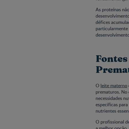
As proteínas nã
desenvolvimento
défices acumula
particularmente 
desenvolvimento
Fontes
Prema
O
leite materno
prematuros. No e
necessidades nut
específicas para
nutrientes essenc
O profissional 
a melhor opção. 