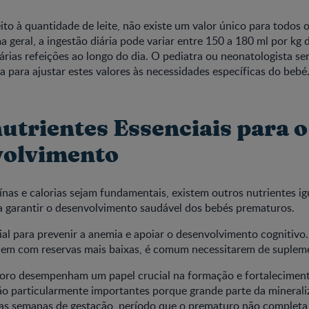
ito à quantidade de leite, não existe um valor único para todos 
a geral, a ingestão diária pode variar entre 150 a 180 ml por kg 
várias refeições ao longo do dia. O pediatra ou neonatologista se
a para ajustar estes valores às necessidades específicas do bebé
utrientes Essenciais para o
olvimento
nas e calorias sejam fundamentais, existem outros nutrientes i
a garantir o desenvolvimento saudável dos bebés prematuros.
ial para prevenir a anemia e apoiar o desenvolvimento cognitiv
em com reservas mais baixas, é comum necessitarem de suplem
sforo desempenham um papel crucial na formação e fortaleciment
ão particularmente importantes porque grande parte da mineral
mas semanas de gestação, período que o prematuro não completa