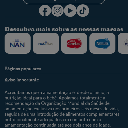
Descubra mais sobre as nossas marcas
Páginas populares
Nestlé Baby & Me
Fale Connosco
Aviso importante
Sobre Nós
Contacte-nos
Sobre o Clube
Comprar
Acreditamos que a amamentação é, desde o início, a
nutrição ideal para o bebé. Apoiamos totalmente a
Clube Bebé Nestlé
Os nossos produtos
recomendação da Organização Mundial da Saúde de
Entrar/Registe-se
As nossas marcas
amamentação exclusiva nos primeiros seis meses de vida,
seguida de uma introdução de alimentos complementares
nutricionalmente adequados em conjunto com a
amamentação continuada até aos dois anos de idade.