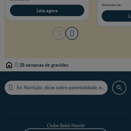
começa com 
4minutos ler
menstrual.
Leia agora
L
28 semanas de gravidez
Home
Clube Bebé Nestlé