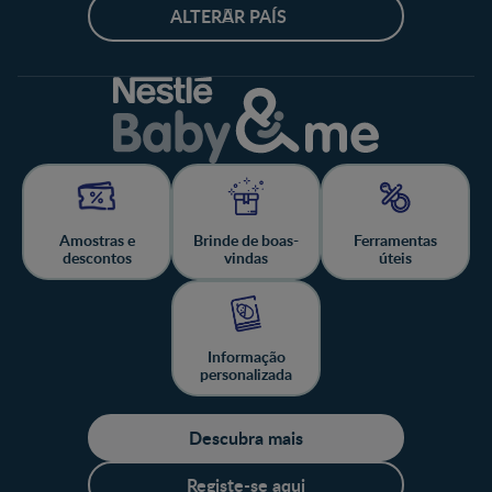
ALTERAR PAÍS
Amostras e
Brinde de boas-
Ferramentas
descontos
vindas
úteis
Informação
personalizada
Descubra mais
Registe-se aqui