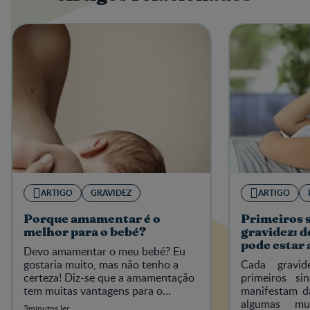
ARTIGO
GRAVIDEZ
ARTIGO
Porque amamentar é o
Primeiros 
melhor para o bebé?
gravidez: d
pode estar 
Devo amamentar o meu bebé? Eu
corpo
gostaria muito, mas não tenho a
Cada gravi
certeza! Diz-se que a amamentação
primeiros s
tem muitas vantagens para o
manifestam d
bebé…. Que vantagens são essas?
algumas mul
3minutos ler