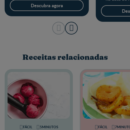
Planeie a c
Descubra agora
Des
Receitas relacionadas
FÁCIL
5MINUTOS
FÁCIL
7MINUT