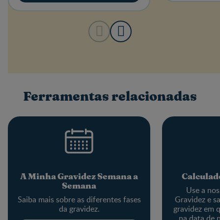
Ferramentas relacionadas
A Minha Gravidez Semana a
Calculad
Semana
Use a nos
Saiba mais sobre as diferentes fases
Gravidez e s
da gravidez.
gravidez em q
na data de 