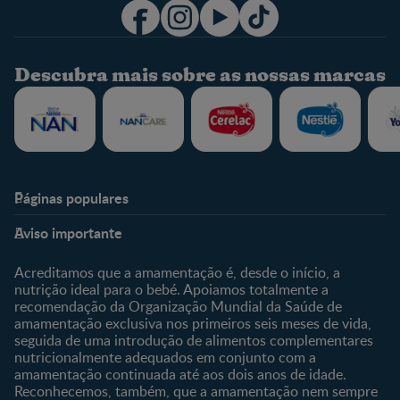
Descubra mais sobre as nossas marcas
Páginas populares
Nestlé Baby & Me
Fale Connosco
Aviso importante
Sobre Nós
Contacte-nos
Sobre o Clube
Comprar
Acreditamos que a amamentação é, desde o início, a
nutrição ideal para o bebé. Apoiamos totalmente a
Clube Bebé Nestlé
Os nossos produtos
recomendação da Organização Mundial da Saúde de
Entrar/Registe-se
As nossas marcas
amamentação exclusiva nos primeiros seis meses de vida,
seguida de uma introdução de alimentos complementares
nutricionalmente adequados em conjunto com a
amamentação continuada até aos dois anos de idade.
Reconhecemos, também, que a amamentação nem sempre