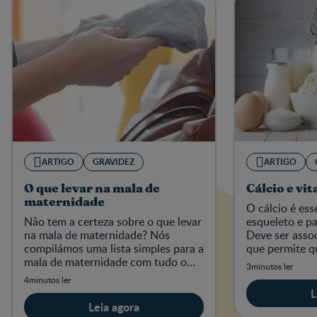
ARTIGO
GRAVIDEZ
ARTIGO
O que levar na mala de
Cálcio e vi
maternidade
O cálcio é ess
Não tem a certeza sobre o que levar
esqueleto e pa
na mala de maternidade? Nós
Deve ser asso
compilámos uma lista simples para a
que permite qu
mala de maternidade com tudo o
absorvido pelo
3minutos ler
que é essencial. Esqueça o peso,
4minutos ler
pense em levar o que é preciso.
L
Leia agora