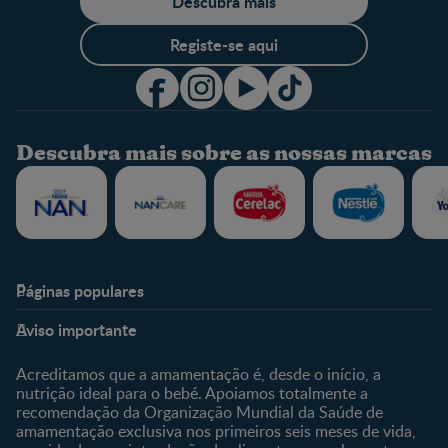
Descubra mais
Registe-se aqui
Descubra mais sobre as nossas marcas
Páginas populares
Nestlé Baby & Me
Fale Connosco
Aviso importante
Sobre Nós
Contacte-nos
Sobre o Clube
Comprar
Acreditamos que a amamentação é, desde o início, a
nutrição ideal para o bebé. Apoiamos totalmente a
Clube Bebé Nestlé
Os nossos produtos
recomendação da Organização Mundial da Saúde de
Entrar/Registe-se
As nossas marcas
amamentação exclusiva nos primeiros seis meses de vida,