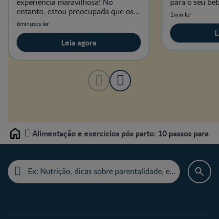
experiência maravilhosa! No
para o seu beb
entanto, estou preocupada que os
1min ler
meus seios venham a sofrer as
6minutos ler
consequências.
L
Leia agora
Alimentação e exercícios pós parto: 10 passos para 
Home