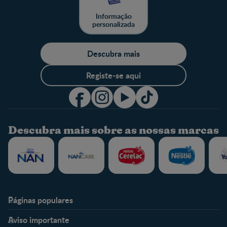
Informação
personalizada
Descubra mais
Registe-se aqui
Descubra mais sobre as nossas marcas
Páginas populares
Nestlé Baby & Me
Fale Connosco
Aviso importante
Sobre Nós
Contacte-nos