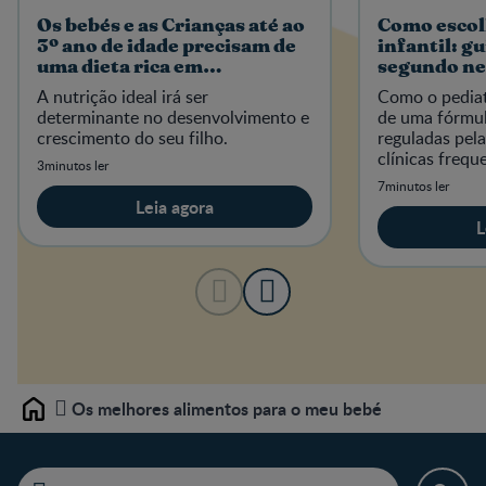
Os bebés e as Crianças até ao
Como escol
3º ano de idade precisam de
infantil: g
uma dieta rica em
segundo ne
micronutrientes
A nutrição ideal irá ser
Como o pediat
determinante no desenvolvimento e
de uma fórmula
crescimento do seu filho.
reguladas pela
clínicas frequ
3minutos ler
meses.
7minutos ler
Leia agora
L
Os melhores alimentos para o meu bebé
Home