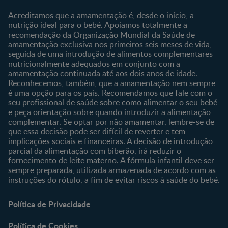
Sobre o Clube
Comprar
Acreditamos que a amamentação é, desde o início, a
nutrição ideal para o bebé. Apoiamos totalmente a
Clube Bebé Nestlé
Os nossos produtos
recomendação da Organização Mundial da Saúde de
Entrar/Registe-se
As nossas marcas
amamentação exclusiva nos primeiros seis meses de vida,
seguida de uma introdução de alimentos complementares
nutricionalmente adequados em conjunto com a
amamentação continuada até aos dois anos de idade.
Reconhecemos, também, que a amamentação nem sempre
é uma opção para os pais. Recomendamos que fale com o
seu profissional de saúde sobre como alimentar o seu bebé
e peça orientação sobre quando introduzir a alimentação
complementar. Se optar por não amamentar, lembre-se de
que essa decisão pode ser difícil de reverter e tem
implicações sociais e financeiras. A decisão de introdução
parcial da alimentação com biberão, irá reduzir o
fornecimento de leite materno. A fórmula infantil deve ser
sempre preparada, utilizada armazenada de acordo com as
instruções do rótulo, a fim de evitar riscos à saúde do bebé.
Política de Privacidade
Política de Cookies