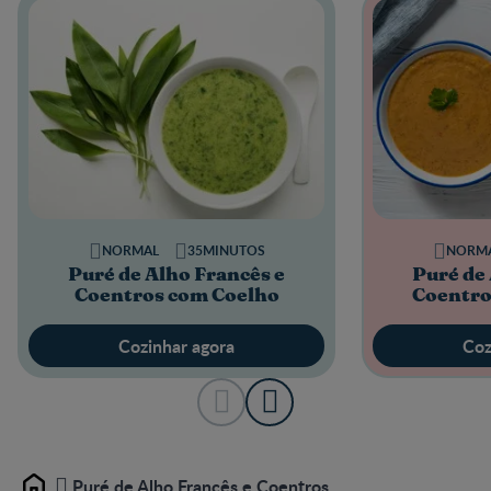
NORMAL
35MINUTOS
NORM
Puré de Alho Francês e
Puré de 
Coentros com Coelho
Coentro
Cozinhar agora
Coz
Puré de Alho Francês e Coentros