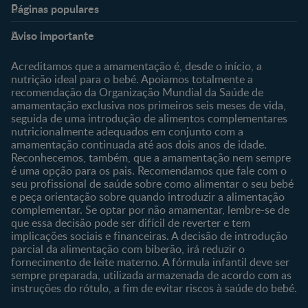
Páginas populares
Nestlé Baby & Me
Fale Connosco
Aviso importante
Sobre Nós
Contacte-nos
Sobre o Clube
Comprar
Acreditamos que a amamentação é, desde o início, a
nutrição ideal para o bebé. Apoiamos totalmente a
Clube Bebé Nestlé
Os nossos produtos
recomendação da Organização Mundial da Saúde de
Entrar/Registe-se
As nossas marcas
amamentação exclusiva nos primeiros seis meses de vida,
seguida de uma introdução de alimentos complementares
nutricionalmente adequados em conjunto com a
amamentação continuada até aos dois anos de idade.
Reconhecemos, também, que a amamentação nem sempre
é uma opção para os pais. Recomendamos que fale com o
seu profissional de saúde sobre como alimentar o seu bebé
e peça orientação sobre quando introduzir a alimentação
complementar. Se optar por não amamentar, lembre-se de
que essa decisão pode ser difícil de reverter e tem
implicações sociais e financeiras. A decisão de introdução
parcial da alimentação com biberão, irá reduzir o
fornecimento de leite materno. A fórmula infantil deve ser
sempre preparada, utilizada armazenada de acordo com as
instruções do rótulo, a fim de evitar riscos à saúde do bebé.