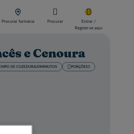

Procurar farmácia
Procurar
Entrar /
Registe-se aqui
ncês e Cenoura
EMPO DE COZEDURA​
20MINUTOS
PORÇÕES
1