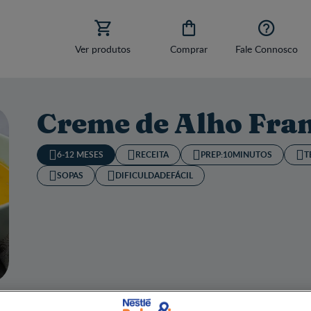



Ver produtos
Comprar
Fale Connosco
Creme de Alho Fra
6-12 MESES
RECEITA
PREP:
10MINUTOS
T
SOPAS
DIFICULDADE
FÁCIL