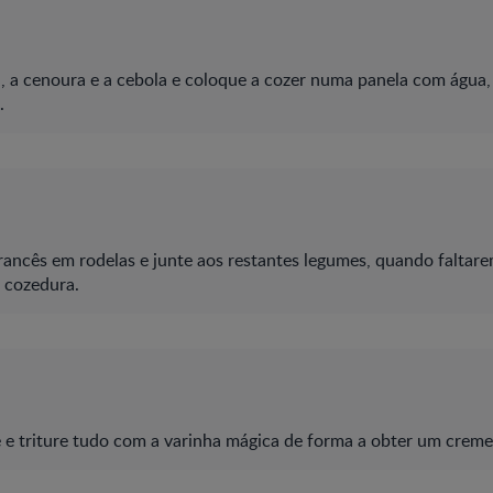
a, a cenoura e a cebola e coloque a cozer numa panela com água,
.
francês em rodelas e junte aos restantes legumes, quando faltar
a cozedura.
e e triture tudo com a varinha mágica de forma a obter um crem