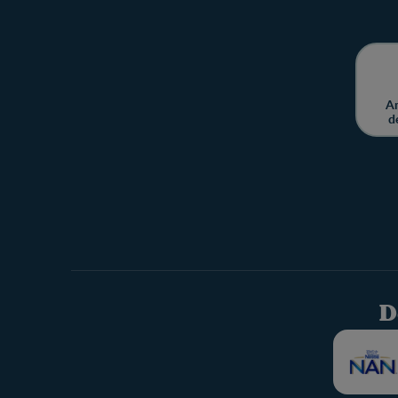
Am
d
D