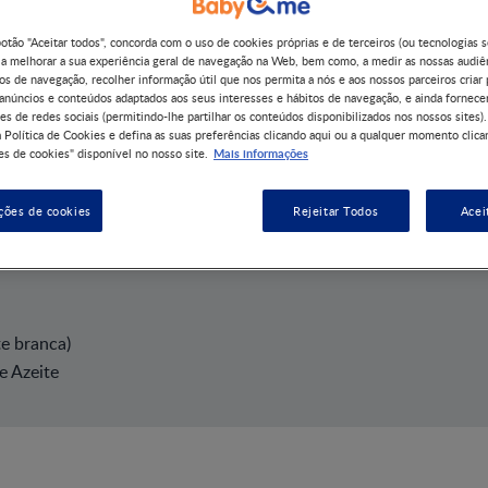
botão "Aceitar todos", concorda com o uso de cookies próprias e de terceiros (ou tecnologias 
 a melhorar a sua experiência geral de navegação na Web, bem como, a medir as nossas audiê
os de navegação, recolher informação útil que nos permita a nós e aos nossos parceiros criar 
 anúncios e conteúdos adaptados aos seus interesses e hábitos de navegação, e ainda fornece
es de redes sociais (permitindo-lhe partilhar os conteúdos disponibilizados nos nossos sites).
 Política de Cookies e defina as suas preferências clicando aqui ou a qualquer momento clica
Mais informações
s de cookies" disponível no nosso site.
s
ções de cookies
Rejeitar Todos
Acei
te branca)
e Azeite