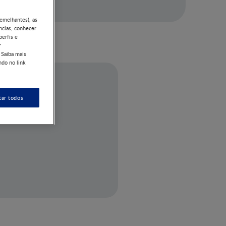
semelhantes), as
ncias, conhecer
perfis e
r
 Saiba mais
ndo no link
tar todos