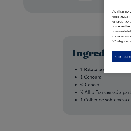
Ao clicar no 
quais ajudam
os seus hábit
fornecer-lhe
funcionalidad
sobre a nossa
"Configuraçõe
Ingrediente
Configura
1 Batata pequena
1 Cenoura
½ Cebola
½ Alho Francês (só a par
1 Colher de sobremesa d