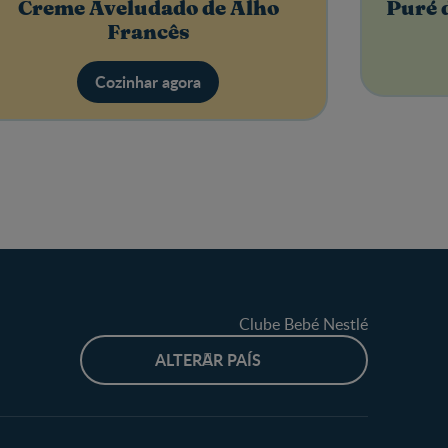
Creme Aveludado de Alho
Puré 
Francês
Cozinhar agora
Clube Bebé Nestlé
ALTERAR PAÍS