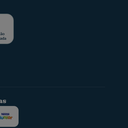
ção
zada
as