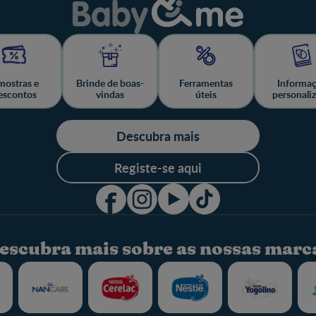
ostras e
Brinde de boas-
Ferramentas
Informa
escontos
vindas
úteis
personali
Descubra mais
Registe-se aqui
escubra mais sobre as nossas marc