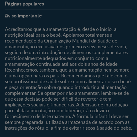
Páginas populares
Nestlé Baby & Me
Fale Connosco
Aviso importante
Sobre Nós
Contacte-nos
Sobre o Clube
Comprar
Acreditamos que a amamentação é, desde o início, a
nutrição ideal para o bebé. Apoiamos totalmente a
Clube Bebé Nestlé
Os nossos produtos
recomendação da Organização Mundial da Saúde de
Entrar/Registe-se
As nossas marcas
amamentação exclusiva nos primeiros seis meses de vida,
seguida de uma introdução de alimentos complementares
nutricionalmente adequados em conjunto com a
amamentação continuada até aos dois anos de idade.
Reconhecemos, também, que a amamentação nem sempre
é uma opção para os pais. Recomendamos que fale com o
seu profissional de saúde sobre como alimentar o seu bebé
e peça orientação sobre quando introduzir a alimentação
complementar. Se optar por não amamentar, lembre-se de
que essa decisão pode ser difícil de reverter e tem
implicações sociais e financeiras. A decisão de introdução
parcial da alimentação com biberão, irá reduzir o
fornecimento de leite materno. A fórmula infantil deve ser
sempre preparada, utilizada armazenada de acordo com as
instruções do rótulo, a fim de evitar riscos à saúde do bebé.