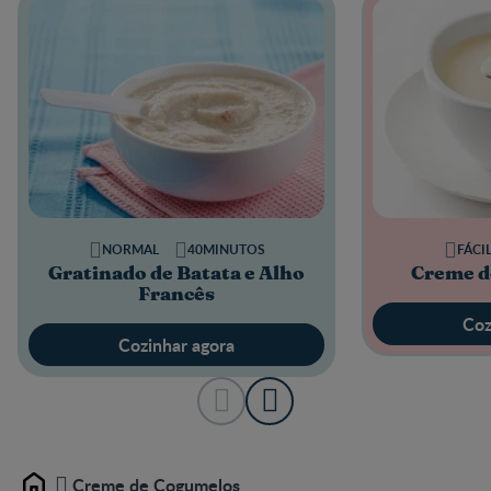
NORMAL
40MINUTOS
FÁCI
Gratinado de Batata e Alho
Creme d
Francês
Coz
Cozinhar agora
Creme de Cogumelos