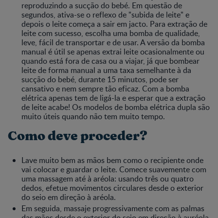
reproduzindo a sucção do bebé. Em questão de
segundos, ativa-se o reflexo de "subida de leite" e
depois o leite começa a sair em jacto. Para extração de
leite com sucesso, escolha uma bomba de qualidade,
leve, fácil de transportar e de usar. A versão da bomba
manual é útil se apenas extrai leite ocasionalmente ou
quando está fora de casa ou a viajar, já que bombear
leite de forma manual a uma taxa semelhante à da
sucção do bebé, durante 15 minutos, pode ser
cansativo e nem sempre tão eficaz. Com a bomba
elétrica apenas tem de ligá-la e esperar que a extração
de leite acabe! Os modelos de bomba elétrica dupla são
muito úteis quando não tem muito tempo.
Como deve proceder?
Lave muito bem as mãos bem como o recipiente onde
vai colocar e guardar o leite. Comece suavemente com
uma massagem até à aréola: usando três ou quatro
dedos, efetue movimentos circulares desde o exterior
do seio em direção à aréola.
Em seguida, massaje progressivamente com as palmas
das mãos desde o exterior do seio em direção à auréola