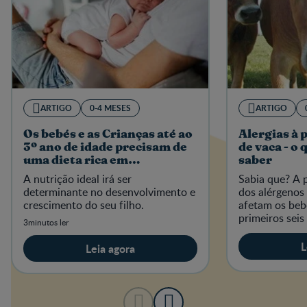
ARTIGO
0-4 MESES
ARTIGO
Os bebés e as Crianças até ao
Alergias à 
3º ano de idade precisam de
de vaca - o 
uma dieta rica em
saber
micronutrientes
A nutrição ideal irá ser
Sabia que? A p
determinante no desenvolvimento e
dos alérgenos
crescimento do seu filho.
afetam os beb
primeiros seis
3minutos ler
L
Leia agora