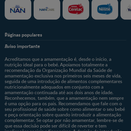
Páginas populares
Nestlé Baby & Me
Fale Connosco
Aviso importante
Sobre Nós
Contacte-nos
Sobre o Clube
Comprar
Acreditamos que a amamentação é, desde o início, a
nutrição ideal para o bebé. Apoiamos totalmente a
Clube Bebé Nestlé
Os nossos produtos
recomendação da Organização Mundial da Saúde de
Entrar/Registe-se
As nossas marcas
amamentação exclusiva nos primeiros seis meses de vida,
seguida de uma introdução de alimentos complementares
nutricionalmente adequados em conjunto com a
amamentação continuada até aos dois anos de idade.
Reconhecemos, também, que a amamentação nem sempre
é uma opção para os pais. Recomendamos que fale com o
seu profissional de saúde sobre como alimentar o seu bebé
e peça orientação sobre quando introduzir a alimentação
complementar. Se optar por não amamentar, lembre-se de
que essa decisão pode ser difícil de reverter e tem