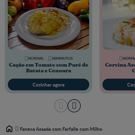
NORMAL
38MINUTOS
NORM
Cação em Tomate com Puré de
Corvina As
Batata e Cenoura
Cozinhar agora
Coz
Faneca Assada com Farfalle com Milho
Home