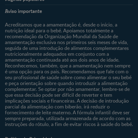
Nestlé Baby & Me
Fale Connosco
Aviso importante
Sobre Nós
Contacte-nos
Sobre o Clube
Comprar
Acreditamos que a amamentação é, desde o início, a
nutrição ideal para o bebé. Apoiamos totalmente a
Clube Bebé Nestlé
Os nossos produtos
recomendação da Organização Mundial da Saúde de
Entrar/Registe-se
As nossas marcas
amamentação exclusiva nos primeiros seis meses de vida,
seguida de uma introdução de alimentos complementares
nutricionalmente adequados em conjunto com a
amamentação continuada até aos dois anos de idade.
Reconhecemos, também, que a amamentação nem sempre
é uma opção para os pais. Recomendamos que fale com o
seu profissional de saúde sobre como alimentar o seu bebé
e peça orientação sobre quando introduzir a alimentação
complementar. Se optar por não amamentar, lembre-se de
que essa decisão pode ser difícil de reverter e tem
implicações sociais e financeiras. A decisão de introdução
parcial da alimentação com biberão, irá reduzir o
fornecimento de leite materno. A fórmula infantil deve ser
sempre preparada, utilizada armazenada de acordo com as
instruções do rótulo, a fim de evitar riscos à saúde do bebé.