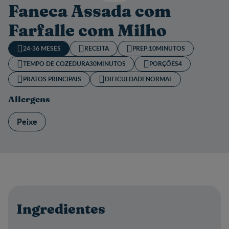
Faneca Assada com
Farfalle com Milho
24-36 MESES
RECEITA
PREP:
10MINUTOS
TEMPO DE COZEDURA​
30MINUTOS
PORÇÕES
4
PRATOS PRINCIPAIS
DIFICULDADE
NORMAL
Allergens
Peixe
Ingredientes