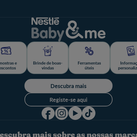
ostras e
Brinde de boas-
Ferramentas
Informa
escontos
vindas
úteis
personali
Descubra mais
Registe-se aqui
escubra mais sobre as nossas marc