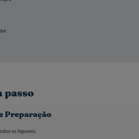
ebé
a passo
e Preparação
todos os legumes.