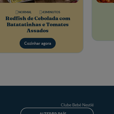
NORMAL
43MINUTOS
Redfish de Cebolada com
Batatatinhas e Tomates
Assados
Cozinhar agora
Clube Bebé Nestlé
ALTERAR PAÍS