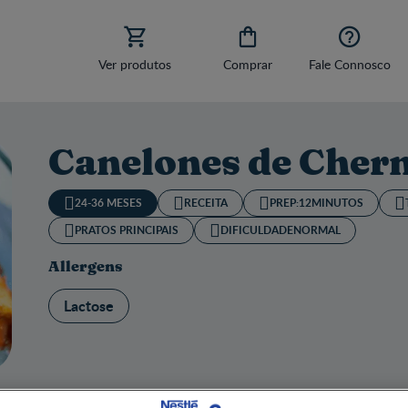



Ver produtos
Comprar
Fale Connosco
Canelones de Cher
24-36 MESES
RECEITA
PREP:
12MINUTOS
PRATOS PRINCIPAIS
DIFICULDADE
NORMAL
Allergens
Lactose