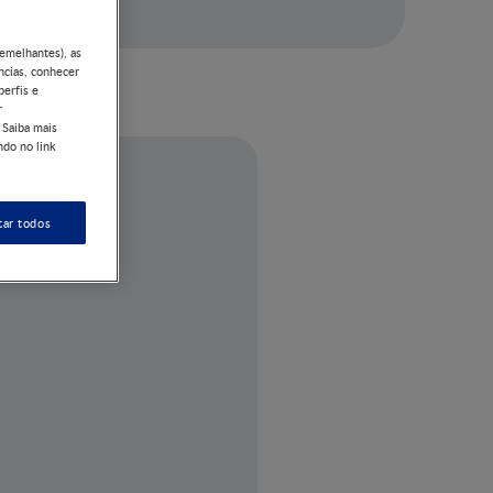
semelhantes), as
ncias, conhecer
perfis e
r
 Saiba mais
ndo no link
tar todos