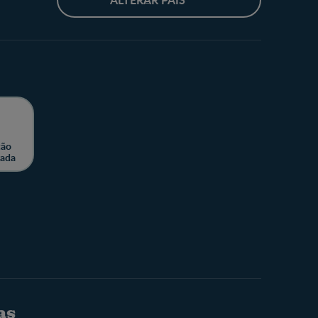
ção
zada
as