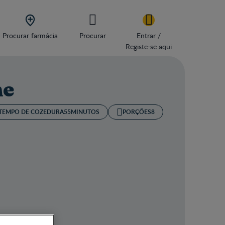

Procurar farmácia
Procurar
Entrar /
Registe-se aqui
ne
TEMPO DE COZEDURA​
55MINUTOS
PORÇÕES
8