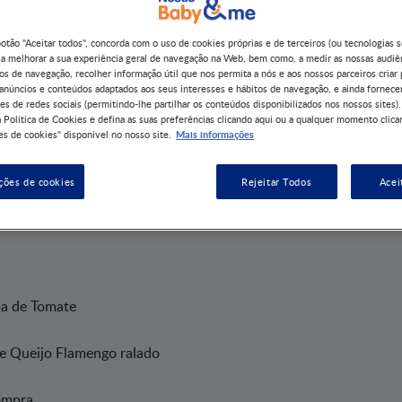
botão "Aceitar todos", concorda com o uso de cookies próprias e de terceiros (ou tecnologias 
 a melhorar a sua experiência geral de navegação na Web, bem como, a medir as nossas audiê
os de navegação, recolher informação útil que nos permita a nós e aos nossos parceiros criar 
 anúncios e conteúdos adaptados aos seus interesses e hábitos de navegação, e ainda fornece
es de redes sociais (permitindo-lhe partilhar os conteúdos disponibilizados nos nossos sites).
 Política de Cookies e defina as suas preferências clicando aqui ou a qualquer momento clica
Mais informações
s de cookies" disponível no nosso site.
s
ções de cookies
Rejeitar Todos
Acei
pa de Tomate
e Queijo Flamengo ralado
ompra