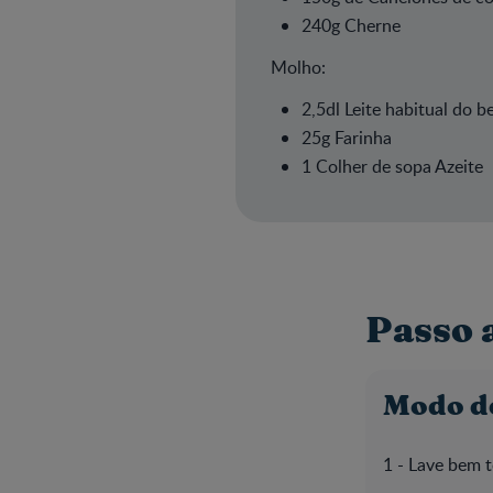
240g Cherne
Molho:
2,5dl Leite habitual do b
25g Farinha
1 Colher de sopa Azeite
Passo 
Modo d
1 - Lave bem 