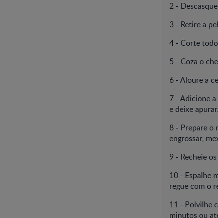
2 - Descasque 
3 - Retire a p
4 - Corte tod
5 - Coza o che
6 - Aloure a c
7 - Adicione a
e deixe apurar
8 - Prepare o 
engrossar, me
9 - Recheie o
10 - Espalhe 
regue com o r
11 - Polvilhe 
minutos ou at