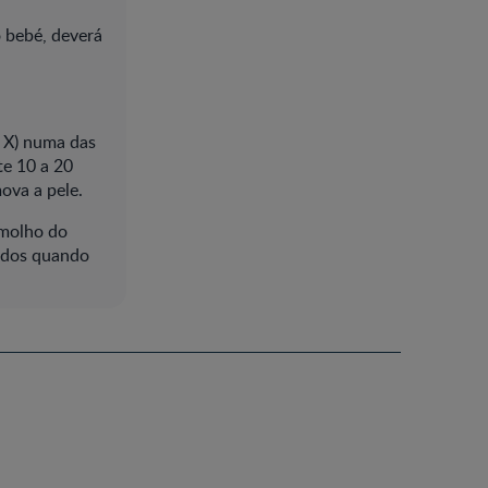
o bebé, deverá
m X) numa das
te 10 a 20
ova a pele.
 molho do
idos quando