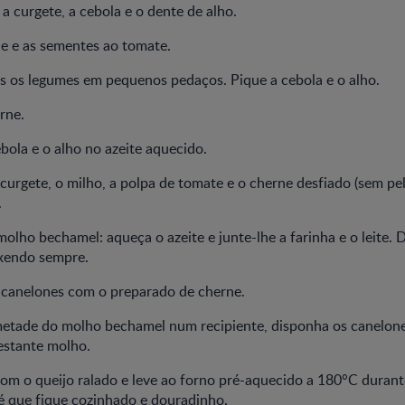
a curgete, a cebola e o dente de alho.
ele e as sementes ao tomate.
os os legumes em pequenos pedaços. Pique a cebola e o alho.
rne.
ebola e o alho no azeite aquecido.
 curgete, o milho, a polpa de tomate e o cherne desfiado (sem pel
.
molho bechamel: aqueça o azeite e junte-lhe a farinha e o leite. 
xendo sempre.
s canelones com o preparado de cherne.
metade do molho bechamel num recipiente, disponha os canelone
estante molho.
com o queijo ralado e leve ao forno pré-aquecido a 180°C durant
é que fique cozinhado e douradinho.