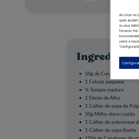
Ao clicar no 
quais ajudam
os seus hábit
fornecer-lhe
funcionalidad
sobre a nossa
"Configuraçõe
Ingrediente
Configura
50g de Curgete
1 Cebola pequena
½ Tomate maduro
1 Dente de Alho
1 Colher de sopa de Pol
50g Milho-doce cozido
1 Colher de sobremesa d
1 Colher de sopa Azeite
150g de Canelones de c