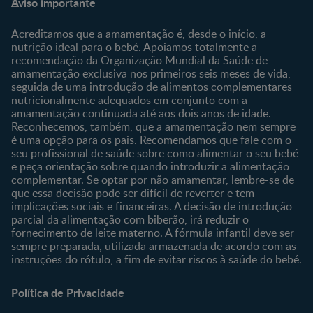
Aviso importante
Sobre Nós
Contacte-nos
Sobre o Clube
Comprar
Acreditamos que a amamentação é, desde o início, a
nutrição ideal para o bebé. Apoiamos totalmente a
Clube Bebé Nestlé
Os nossos produtos
recomendação da Organização Mundial da Saúde de
Entrar/Registe-se
As nossas marcas
amamentação exclusiva nos primeiros seis meses de vida,
seguida de uma introdução de alimentos complementares
nutricionalmente adequados em conjunto com a
amamentação continuada até aos dois anos de idade.
Reconhecemos, também, que a amamentação nem sempre
é uma opção para os pais. Recomendamos que fale com o
seu profissional de saúde sobre como alimentar o seu bebé
e peça orientação sobre quando introduzir a alimentação
complementar. Se optar por não amamentar, lembre-se de
que essa decisão pode ser difícil de reverter e tem
implicações sociais e financeiras. A decisão de introdução
parcial da alimentação com biberão, irá reduzir o
fornecimento de leite materno. A fórmula infantil deve ser
sempre preparada, utilizada armazenada de acordo com as
instruções do rótulo, a fim de evitar riscos à saúde do bebé.
Política de Privacidade