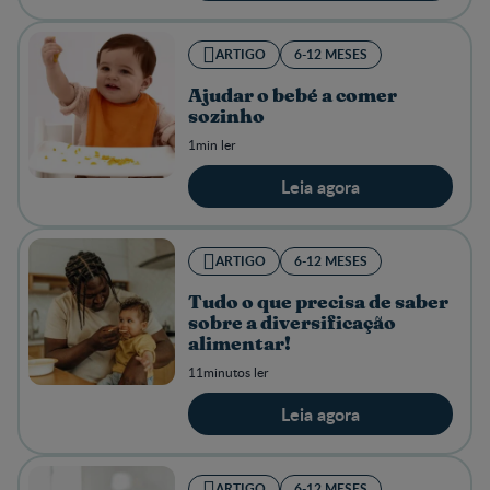
ARTIGO
6-12 MESES
Ajudar o bebé a comer
sozinho
1min ler
Leia agora
ARTIGO
6-12 MESES
Tudo o que precisa de saber
sobre a diversificação
alimentar!
11minutos ler
Leia agora
ARTIGO
6-12 MESES