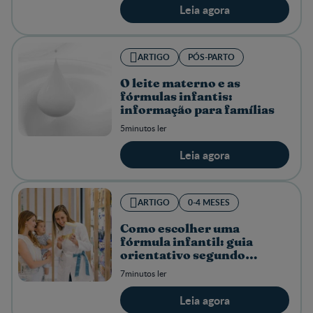
Leia agora
ARTIGO
PÓS-PARTO
O leite materno e as
fórmulas infantis:
informação para famílias
5minutos ler
Leia agora
ARTIGO
0-4 MESES
Como escolher uma
fórmula infantil: guia
orientativo segundo
necessidades
7minutos ler
Leia agora