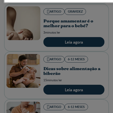
ARTIGO
GRAVIDEZ
Porque amamentar é o
melhor para o bebé?
3minutos ler
Leia agora
ARTIGO
6-12 MESES
Dicas sobre alimentação a
biberão
15minutos ler
Leia agora
ARTIGO
6-12 MESES