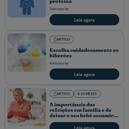
proteína
2minutos ler
Leia agora
ARTIGO
Escolha cuidadosamente os
biberões
4minutos ler
Leia agora
ARTIGO
8-10 MESES
A importância das
refeições em família e de
deixar o seu bebé assumir a
liderança
Leia agora