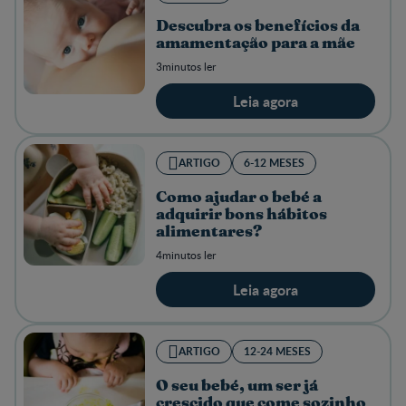
Descubra os benefícios da
amamentação para a mãe
3minutos ler
Leia agora
ARTIGO
6-12 MESES
Como ajudar o bebé a
adquirir bons hábitos
alimentares?
4minutos ler
Leia agora
ARTIGO
12-24 MESES
O seu bebé, um ser já
crescido que come sozinho