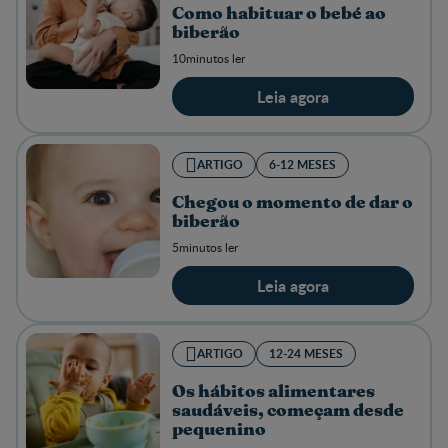
Como habituar o bebé ao
biberão
10minutos ler
Leia agora
ARTIGO
6-12 MESES
Chegou o momento de dar o
biberão
5minutos ler
Leia agora
ARTIGO
12-24 MESES
Os hábitos alimentares
saudáveis, começam desde
pequenino