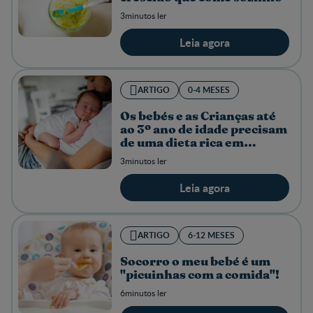
3minutos ler
Leia agora
ARTIGO
0-4 MESES
Os bebés e as Crianças até
ao 3º ano de idade precisam
de uma dieta rica em
micronutrientes
3minutos ler
Leia agora
ARTIGO
6-12 MESES
Socorro o meu bebé é um
"picuinhas com a comida"!
6minutos ler