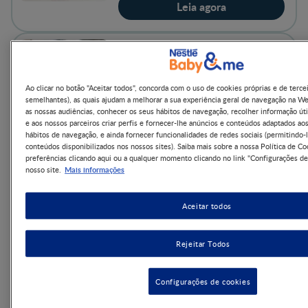
Leia agora
ARTIGO
6-12 MESES
Mastigar e morder: O bebé
Ao clicar no botão "Aceitar todos", concorda com o uso de cookies próprias e de terce
descobre um novo universo
semelhantes), as quais ajudam a melhorar a sua experiência geral de navegação na W
de sabores!
as nossas audiências, conhecer os seus hábitos de navegação, recolher informação úti
4minutos ler
e aos nossos parceiros criar perfis e fornecer-lhe anúncios e conteúdos adaptados ao
hábitos de navegação, e ainda fornecer funcionalidades de redes sociais (permitindo-l
conteúdos disponibilizados nos nossos sites). Saiba mais sobre a nossa Política de Co
Leia agora
preferências clicando aqui ou a qualquer momento clicando no link "Configurações de
Mais informações
nosso site.
ARTIGO
Aceitar todos
Como se fabrica uma
fórmula infantil:
Rejeitar Todos
qualidade, controlos e
rastreabilidade
5minutos ler
Configurações de cookies
Leia agora