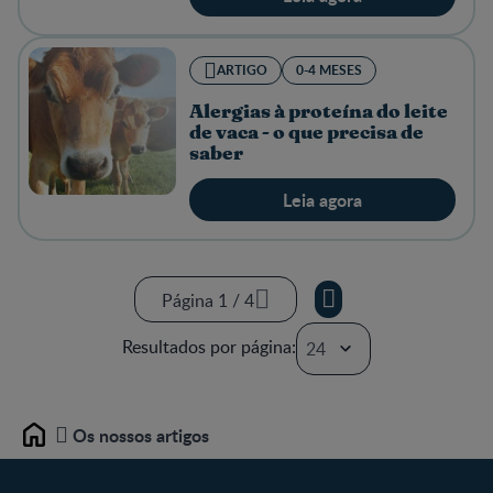
ARTIGO
0-4 MESES
Alergias à proteína do leite
de vaca - o que precisa de
saber
Leia agora
Página 1 / 4
Página 1 / 4
Resultados por página:
Página 2 / 4
Página 3 / 4
Página 4 / 4
Os nossos artigos
Home