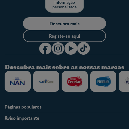
Informação
personalizada
Descubra mais
Registe-se aqui
Descubra mais sobre as nossas marcas
Páginas populares
Nestlé Baby & Me
Fale Connosco
Aviso importante
Sobre Nós
Contacte-nos