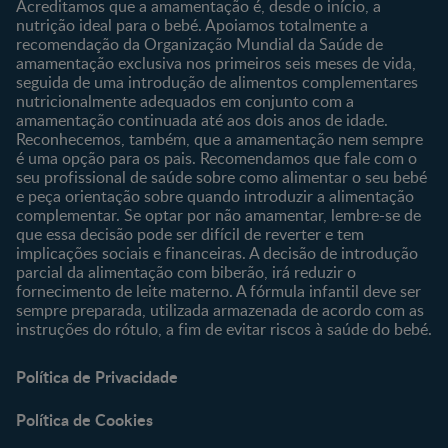
Sobre o Clube
Comprar
Acreditamos que a amamentação é, desde o início, a
nutrição ideal para o bebé. Apoiamos totalmente a
Clube Bebé Nestlé
Os nossos produtos
recomendação da Organização Mundial da Saúde de
Entrar/Registe-se
As nossas marcas
amamentação exclusiva nos primeiros seis meses de vida,
seguida de uma introdução de alimentos complementares
nutricionalmente adequados em conjunto com a
amamentação continuada até aos dois anos de idade.
Reconhecemos, também, que a amamentação nem sempre
é uma opção para os pais. Recomendamos que fale com o
seu profissional de saúde sobre como alimentar o seu bebé
e peça orientação sobre quando introduzir a alimentação
complementar. Se optar por não amamentar, lembre-se de
que essa decisão pode ser difícil de reverter e tem
implicações sociais e financeiras. A decisão de introdução
parcial da alimentação com biberão, irá reduzir o
fornecimento de leite materno. A fórmula infantil deve ser
sempre preparada, utilizada armazenada de acordo com as
instruções do rótulo, a fim de evitar riscos à saúde do bebé.
Política de Privacidade
Política de Cookies