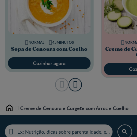
NORMAL
45MINUTOS
NORM
Sopa de Cenoura com Coelho
Creme de Cu
Cozinhar agora
Coz
Creme de Cenoura e Curgete com Arroz e Coelho
Home