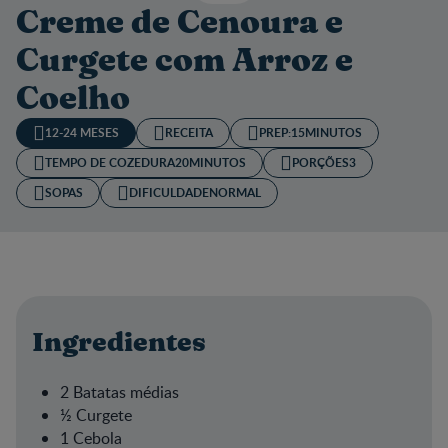
Creme de Cenoura e
Curgete com Arroz e
Coelho
12-24 MESES
RECEITA
PREP:
15MINUTOS
TEMPO DE COZEDURA​
20MINUTOS
PORÇÕES
3
SOPAS
DIFICULDADE
NORMAL
Ingredientes
2 Batatas médias
½ Curgete
1 Cebola