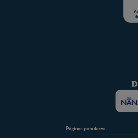
Am
d
D
Páginas populares
Nestlé Baby & Me