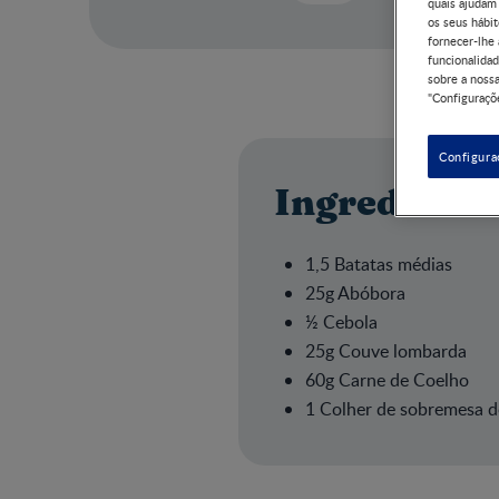
quais ajudam
os seus hábit
fornecer-lhe
funcionalidad
sobre a nossa
"Configuraçõe
Configura
Ingrediente
1,5 Batatas médias
25g Abóbora
½ Cebola
25g Couve lombarda
60g Carne de Coelho
1 Colher de sobremesa d