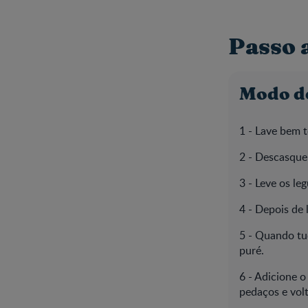
Passo 
Modo d
1 - Lave bem 
2 - Descasque 
3 - Leve os le
4 - Depois de 
5 - Quando tud
puré.
6 - Adicione 
pedaços e volte