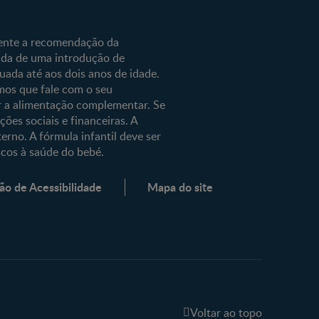
lé
e
mente a recomendação da
ida de uma introdução de
da até aos dois anos de idade.
os que fale com o seu
r a alimentação complementar. Se
ões sociais e financeiras. A
erno. A fórmula infantil deve ser
scos à saúde do bebé.
ão de Acessibilidade
Mapa do site
Voltar ao topo