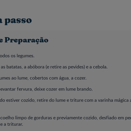
a passo
e Preparação
todos os legumes.
as batatas, a abóbora (e retire as pevides) e a cebola.
gumes ao lume, cobertos com água, a cozer.
levantar fervura, deixe cozer em lume brando.
o estiver cozido, retire do lume e triture com a varinha mágica
o coelho limpo de gorduras e previamente cozido, desfiado em p
 a triturar.