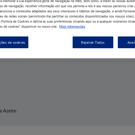
 a melhorar a sua experiência geral de navegação na Web, bem como, a medir as nossas audiê
os de navegação, recolher informação útil que nos permita a nós e aos nossos parceiros criar 
 anúncios e conteúdos adaptados aos seus interesses e hábitos de navegação, e ainda fornece
es de redes sociais (permitindo-lhe partilhar os conteúdos disponibilizados nos nossos sites).
 Política de Cookies e defina as suas preferências clicando aqui ou a qualquer momento clica
Mais informações
s de cookies" disponível no nosso site.
ções de cookies
Rejeitar Todos
Acei
s
e Azeite