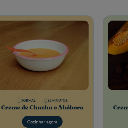
NORMAL
32MINUTOS
Creme de Chuchu e Abóbora
Crem
Cozinhar agora