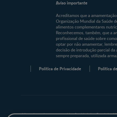
Aviso importante
Sobre Nós
Acreditamos que a amamentação é
Organização Mundial da Saúde de
Comprar
alimentos complementares nutri
Os nossos produtos
Reconhecemos, também, que a am
profissional de saúde sobre como
As nossas marcas
optar por não amamentar, lembre-s
decisão de introdução parcial da 
sempre preparada, utilizada armaz
Política de Privacidade
Política d
All trademarks are owned by Société des Produits Nes