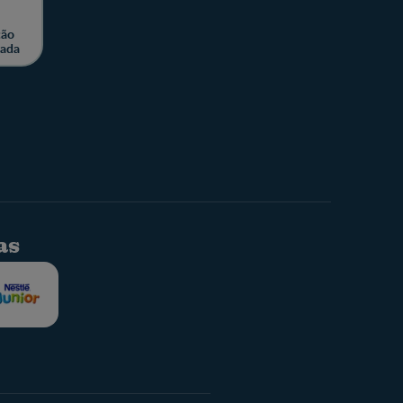
ção
zada
as