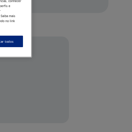
ncias, conhecer
perfis e
r
 Saiba mais
ndo no link
tar todos