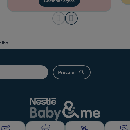
Cozinhar agora
elho