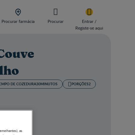

Procurar farmácia
Procurar
Entrar /
Registe-se aqui
 Couve
lho
EMPO DE COZEDURA​
30MINUTOS
PORÇÕES
2
semelhantes), as