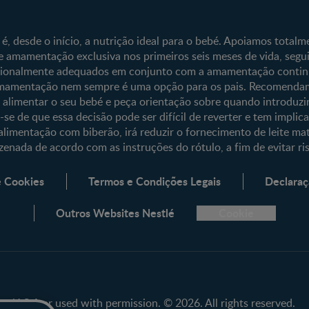
Contacte-nos
Clube Bebé Nest
Entrar/Registe-s
, desde o início, a nutrição ideal para o bebé. Apoiamos total
 amamentação exclusiva nos primeiros seis meses de vida, segu
cionalmente adequados em conjunto com a amamentação continua
amentação nem sempre é uma opção para os pais. Recomendam
 alimentar o seu bebé e peça orientação sobre quando introduzi
e de que essa decisão pode ser difícil de reverter e tem implicaç
alimentação com biberão, irá reduzir o fornecimento de leite mat
enada de acordo com as instruções do rótulo, a fim de evitar ri
e Cookies
Termos e Condições Legais
Declaraç
Outros Websites Nestlé
Cookie
tlé S.A or used with permission. © 2026. All rights reserved.