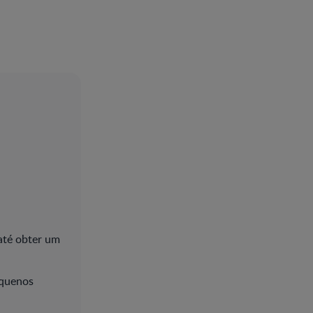
 até obter um
equenos