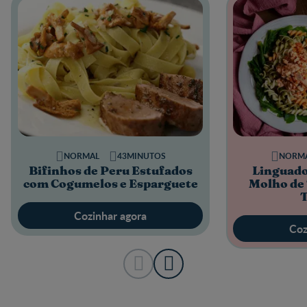
NORMAL
43MINUTOS
NORM
Bifinhos de Peru Estufados
Linguado
com Cogumelos e Esparguete
Molho de
T
Cozinhar agora
Coz