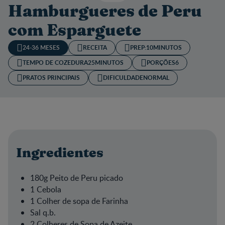
Hamburgueres de Peru
com Esparguete
24-36 MESES
RECEITA
PREP:
10MINUTOS
TEMPO DE COZEDURA​
25MINUTOS
PORÇÕES
6
PRATOS PRINCIPAIS
DIFICULDADE
NORMAL
Ingredientes
180g Peito de Peru picado
1 Cebola
1 Colher de sopa de Farinha
Sal q.b.
2 Colheres de Sopa de Azeite