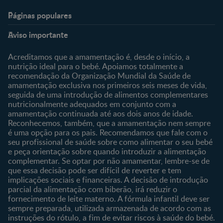
Páginas populares
Nestlé Baby & Me
Fale Connosco
Aviso importante
Sobre Nós
Contacte-nos
Sobre o Clube
Comprar
Acreditamos que a amamentação é, desde o início, a
nutrição ideal para o bebé. Apoiamos totalmente a
Clube Bebé Nestlé
Os nossos produtos
recomendação da Organização Mundial da Saúde de
Entrar/Registe-se
As nossas marcas
amamentação exclusiva nos primeiros seis meses de vida,
seguida de uma introdução de alimentos complementares
nutricionalmente adequados em conjunto com a
amamentação continuada até aos dois anos de idade.
Reconhecemos, também, que a amamentação nem sempre
é uma opção para os pais. Recomendamos que fale com o
seu profissional de saúde sobre como alimentar o seu bebé
e peça orientação sobre quando introduzir a alimentação
complementar. Se optar por não amamentar, lembre-se de
que essa decisão pode ser difícil de reverter e tem
implicações sociais e financeiras. A decisão de introdução
parcial da alimentação com biberão, irá reduzir o
fornecimento de leite materno. A fórmula infantil deve ser
sempre preparada, utilizada armazenada de acordo com as
instruções do rótulo, a fim de evitar riscos à saúde do bebé.