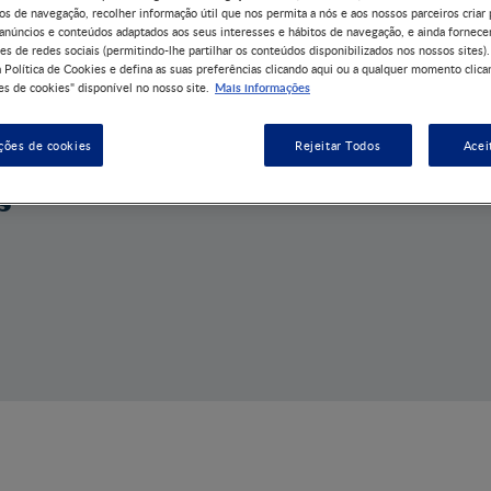
os de navegação, recolher informação útil que nos permita a nós e aos nossos parceiros criar 
 anúncios e conteúdos adaptados aos seus interesses e hábitos de navegação, e ainda fornece
es de redes sociais (permitindo-lhe partilhar os conteúdos disponibilizados nos nossos sites).
 Política de Cookies e defina as suas preferências clicando aqui ou a qualquer momento clica
Mais informações
s de cookies" disponível no nosso site.
ções de cookies
Rejeitar Todos
Acei
s