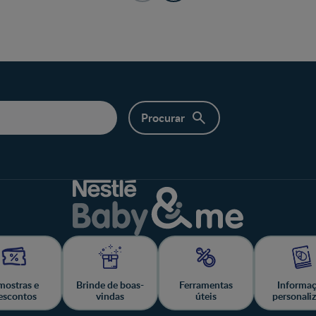
ostras e
Brinde de boas-
Ferramentas
Informa
escontos
vindas
úteis
personali