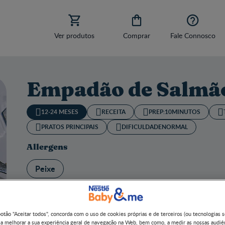



Ver produtos
Comprar
Fale Connosco
Empadão de Salmão
12-24 MESES
RECEITA
PREP:
10MINUTOS
PRATOS PRINCIPAIS
DIFICULDADE
NORMAL
Allergens
Peixe
botão "Aceitar todos", concorda com o uso de cookies próprias e de terceiros (ou tecnologias 
 a melhorar a sua experiência geral de navegação na Web, bem como, a medir as nossas audiê