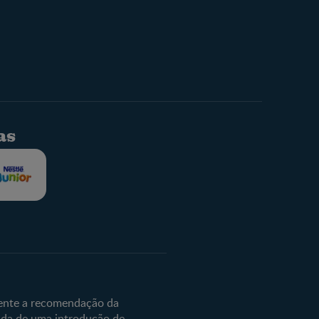
as
lé
e
mente a recomendação da
ida de uma introdução de