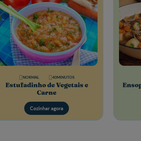
NORMAL
40MINUTOS
Estufadinho de Vegetais e
Ensop
Carne
Cozinhar agora