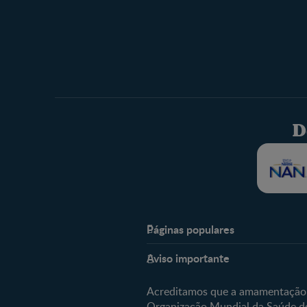
D
Páginas populares
Nestlé Baby & Me
Aviso importante
Sobre Nós
Acreditamos que a amamentação é
Organização Mundial da Saúde de