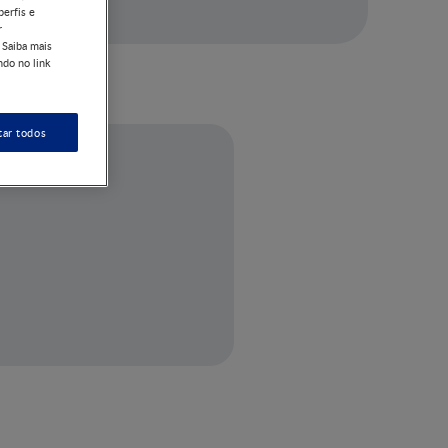
perfis e
r
 Saiba mais
ndo no link
tar todos