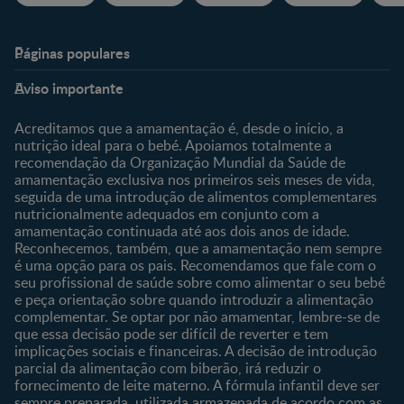
Páginas populares
Nestlé Baby & Me
Fale Connosco
Aviso importante
Sobre Nós
Contacte-nos
Sobre o Clube
Comprar
Acreditamos que a amamentação é, desde o início, a
nutrição ideal para o bebé. Apoiamos totalmente a
Clube Bebé Nestlé
Os nossos produtos
recomendação da Organização Mundial da Saúde de
Entrar/Registe-se
As nossas marcas
amamentação exclusiva nos primeiros seis meses de vida,
seguida de uma introdução de alimentos complementares
nutricionalmente adequados em conjunto com a
amamentação continuada até aos dois anos de idade.
Reconhecemos, também, que a amamentação nem sempre
é uma opção para os pais. Recomendamos que fale com o
seu profissional de saúde sobre como alimentar o seu bebé
e peça orientação sobre quando introduzir a alimentação
complementar. Se optar por não amamentar, lembre-se de
que essa decisão pode ser difícil de reverter e tem
implicações sociais e financeiras. A decisão de introdução
parcial da alimentação com biberão, irá reduzir o
fornecimento de leite materno. A fórmula infantil deve ser
sempre preparada, utilizada armazenada de acordo com as