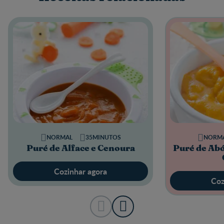
NORMAL
35MINUTOS
NORM
Puré de Alface e Cenoura
Puré de Abó
Cozinhar agora
Coz