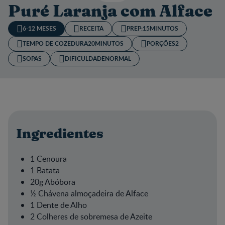
Puré Laranja com Alface
6-12 MESES
RECEITA
PREP:
15MINUTOS
TEMPO DE COZEDURA​
20MINUTOS
PORÇÕES
2
SOPAS
DIFICULDADE
NORMAL
Ingredientes
1 Cenoura
1 Batata
20g Abóbora
½ Chávena almoçadeira de Alface
1 Dente de Alho
2 Colheres de sobremesa de Azeite