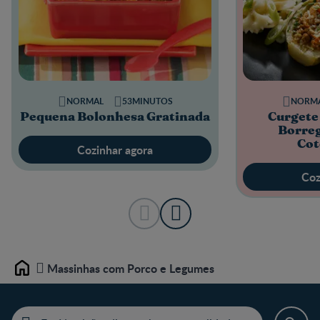
NORMAL
53MINUTOS
NORM
Pequena Bolonhesa Gratinada
Curgete
Borre
Cot
Cozinhar agora
Coz
Massinhas com Porco e Legumes
Home