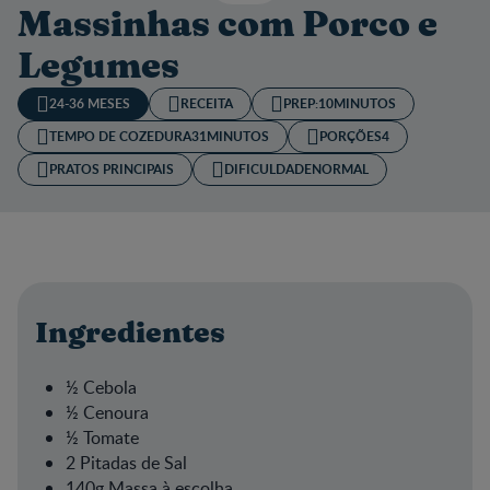
Massinhas com Porco e
Legumes
24-36 MESES
RECEITA
PREP:
10MINUTOS
TEMPO DE COZEDURA​
31MINUTOS
PORÇÕES
4
PRATOS PRINCIPAIS
DIFICULDADE
NORMAL
Ingredientes
½ Cebola
½ Cenoura
½ Tomate
2 Pitadas de Sal
140g Massa à escolha