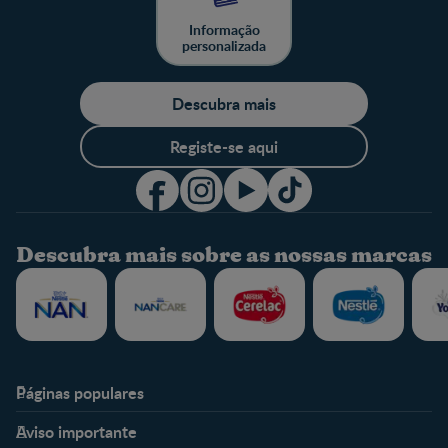
Informação
personalizada
Descubra mais
Registe-se aqui
Descubra mais sobre as nossas marcas
Páginas populares
Nestlé Baby & Me
Fale Connosco
Aviso importante
Sobre Nós
Contacte-nos