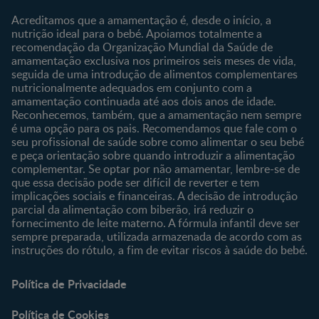
Sobre o Clube
Comprar
Acreditamos que a amamentação é, desde o início, a
nutrição ideal para o bebé. Apoiamos totalmente a
Clube Bebé Nestlé
Os nossos produtos
recomendação da Organização Mundial da Saúde de
Entrar/Registe-se
As nossas marcas
amamentação exclusiva nos primeiros seis meses de vida,
seguida de uma introdução de alimentos complementares
nutricionalmente adequados em conjunto com a
amamentação continuada até aos dois anos de idade.
Reconhecemos, também, que a amamentação nem sempre
é uma opção para os pais. Recomendamos que fale com o
seu profissional de saúde sobre como alimentar o seu bebé
e peça orientação sobre quando introduzir a alimentação
complementar. Se optar por não amamentar, lembre-se de
que essa decisão pode ser difícil de reverter e tem
implicações sociais e financeiras. A decisão de introdução
parcial da alimentação com biberão, irá reduzir o
fornecimento de leite materno. A fórmula infantil deve ser
sempre preparada, utilizada armazenada de acordo com as
instruções do rótulo, a fim de evitar riscos à saúde do bebé.
Política de Privacidade
Política de Cookies